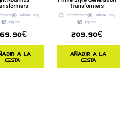
ansformers
Transformers
formers
Takara Tomy
Transformers
Takara Tomy
Figuras
Figuras
69.90
€
209.90
€
ñadir a la
Añadir a la
cesta
cesta