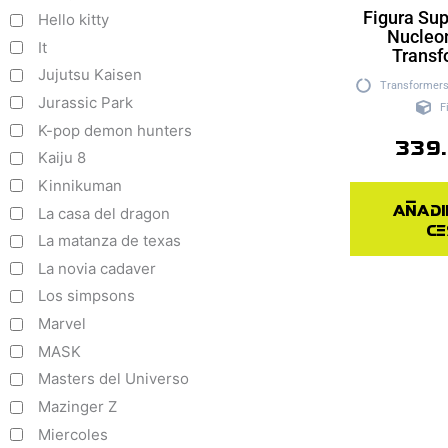
Figura Su
Hello kitty
Nucleo
It
Transf
Jujutsu Kaisen
Transformer
Jurassic Park
F
K-pop demon hunters
339
Kaiju 8
Kinnikuman
Añadi
La casa del dragon
ce
La matanza de texas
La novia cadaver
Los simpsons
Marvel
MASK
Masters del Universo
Mazinger Z
Miercoles