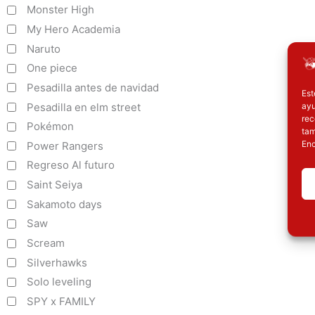
Monster High
My Hero Academia
Naruto
One piece
Pesadilla antes de navidad
Est
ayu
Pesadilla en elm street
rec
Pokémon
tam
Enc
Power Rangers
Regreso Al futuro
Saint Seiya
Sakamoto days
Saw
Scream
Silverhawks
Solo leveling
SPY x FAMILY