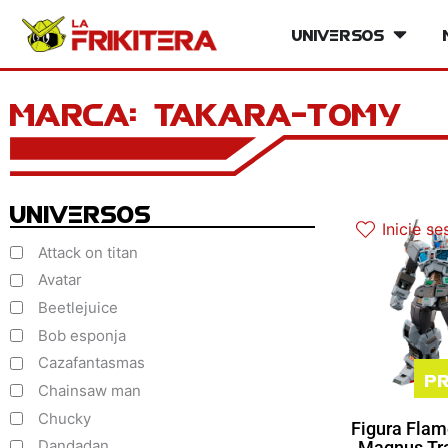
Ir
Universos
Open Un
al
contenido
Marca: takara-tomy
Universos
Inicie se
Attack on titan
Avatar
Beetlejuice
Bob esponja
Cazafantasmas
Pr
Chainsaw man
Chucky
Figura Flam
Dandadan
Magnus Tr