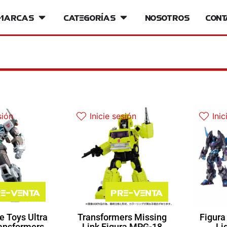
iversos
Marcas
Open Marcas
Categorías
Open Categorías
Nosotros
Cont
sión
Inicie sesión
Inic
e-venta
Pre-venta
e Toys Ultra
Transformers Missing
Figura
ansformers
Link Figura MPG-18
Li