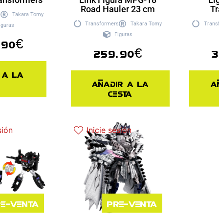
Road Hauler 23 cm
Tr
s
Takara Tomy
Transformers
Takara Tomy
Trans
iguras
Figuras
.90
€
259.90
€
3
 a la
Añadir a la
A
cesta
sión
Inicie sesión
e-venta
Pre-venta