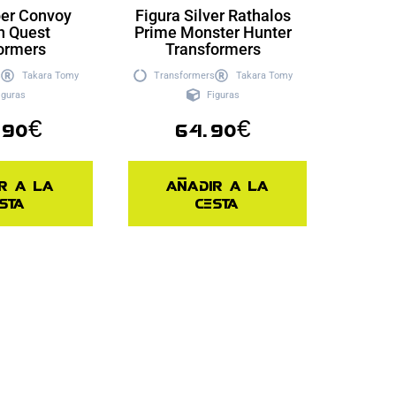
per Convoy
Figura Silver Rathalos
n Quest
Prime Monster Hunter
ormers
Transformers
s
Takara Tomy
Transformers
Takara Tomy
iguras
Figuras
.90
€
64.90
€
r a la
Añadir a la
sta
cesta