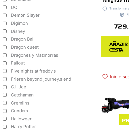
DC
Transformer
Demon Slayer
F
Digimon
729
Disney
Dragon Ball
Añadir
Dragon quest
cesta
Dragones y Mazmorras
Fallout
Five nights at freddy,s
Inicie se
Frieren beyond journey,s end
G.I. Joe
Gatchaman
Gremlins
Gundam
Pr
Halloween
Harry Potter