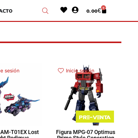
Heart
User-
0
acto
0.00
€
Cart
circle
ie sesión
Inicie sesión
Pre-venta
 AM-T01EX Lost
Figura MPG-07 Optimus
ght Rodimus
Prime Style Generation