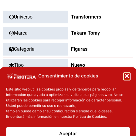
cantidad
Universo
Transformers
Marca
Takara Tomy
Categoría
Figuras
Tipo
Nuevo
Consentimiento de cookies
Dimensiones
23
cm
Este sitio web utiliza cookies propias y de terceros para recopilar
información que ayuda a optimizar su visita a sus páginas web. No se
utilizarán las cookies para recoger información de carácter personal.
Usted puede permitir su uso o rechazarlo,
OTROS PRODUCTOS QUE TE
también puede cambiar su configuración siempre que lo desee.
Encontrará más información en nuestra Política de Cookies.
PUEDEN INTERESAR
Aceptar