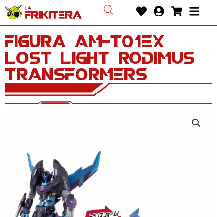
Ir
Heart
User-
Shoppin
Bars
al
circle
cart
contenido
Figura AM-T01EX
Lost Light Rodimus
Transformers