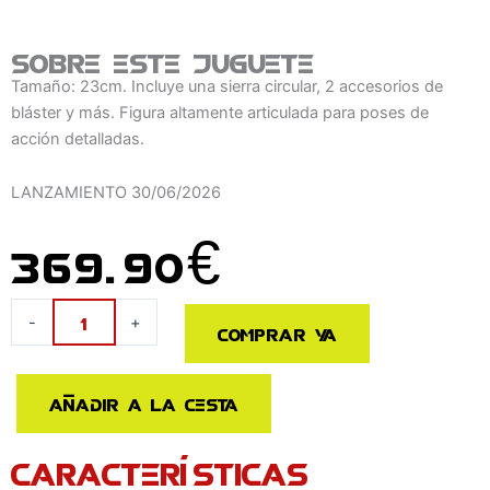
Sobre este juguete
Tamaño: 23cm. Incluye una sierra circular, 2 accesorios de
bláster y más. Figura altamente articulada para poses de
acción detalladas.
LANZAMIENTO
30/06/2026
369.90
€
Figura
-
+
Comprar ya
AM-
T01EX
Lost
Añadir a la cesta
Light
Rodimus
CARACTERÍSTICAS
Transformers