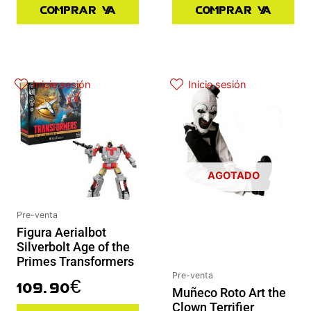
Comprar ya
Comprar ya
Inicie sesión
Inicie sesión
AGOTADO
Pre-venta
Figura Aerialbot
Silverbolt Age of the
Primes Transformers
Pre-venta
109.90
€
Muñeco Roto Art the
Clown Terrifier