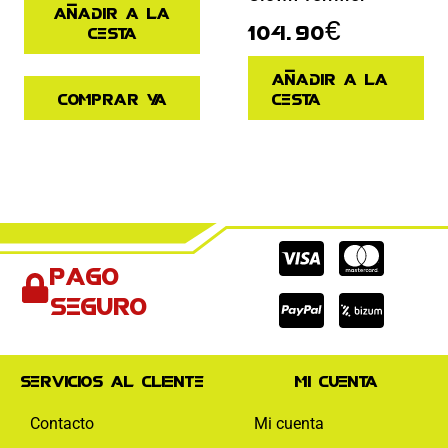
Añadir a la
104.90
€
cesta
Añadir a la
Comprar ya
cesta
Cc-
Cc-
Cc-
Pago
visa
paypal
mas
seguro
Servicios al cliente
Mi cuenta
Contacto
Mi cuenta