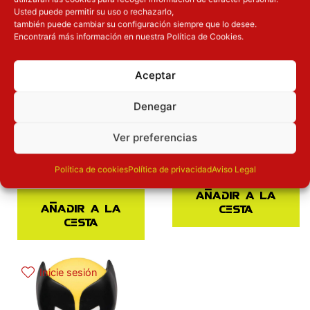
Usted puede permitir su uso o rechazarlo,
también puede cambiar su configuración siempre que lo desee.
Encontrará más información en nuestra Política de Cookies.
Figura hucha
Figura hucha Jasmine
Spiderman Marvel
Aladdin Disney 20cm
Aceptar
20cm
Disney
Monogram
Denegar
Marvel
Monogram
Hucha
Hucha
22.90
€
Ver preferencias
22.90
€
Política de cookies
Política de privacidad
Aviso Legal
Añadir a la
Añadir a la
cesta
cesta
Inicie sesión