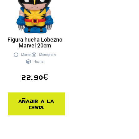
Figura hucha Lobezno
Marvel 20cm
Marvel
Monogram
Hucha
22.90
€
Añadir a la
cesta