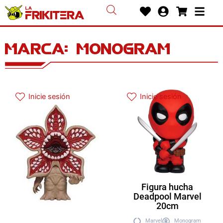
Ir
Heart
User-
Shoppin
Bars
al
circle
cart
contenido
Marca: monogram
Inicie sesión
Inicie sesión
Figura hucha
Deadpool Marvel
20cm
Marvel
Monogram