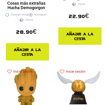
Cosas más extrañas
Hucha
Hucha Demogorgon
22.90
€
Stranger things
Monogram
Hucha
28.90
€
Añadir a la
cesta
Añadir a la
cesta
Inicie sesión
Inicie sesión