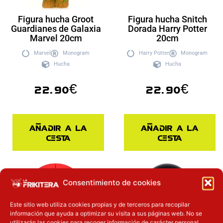
Figura hucha Groot
Figura hucha Snitch
Guardianes de Galaxia
Dorada Harry Potter
Marvel 20cm
20cm
Marvel
Monogram
Harry Potter
Monogram
Hucha
Hucha
22.90
€
22.90
€
Añadir a la
Añadir a la
cesta
cesta
Inicie sesión
Inicie sesión
Consentimiento de cookies
Este sitio web utiliza cookies propias y de terceros para recopilar
información que ayuda a optimizar su visita a sus páginas web. No se
utilizarán las cookies para recoger información de carácter personal.