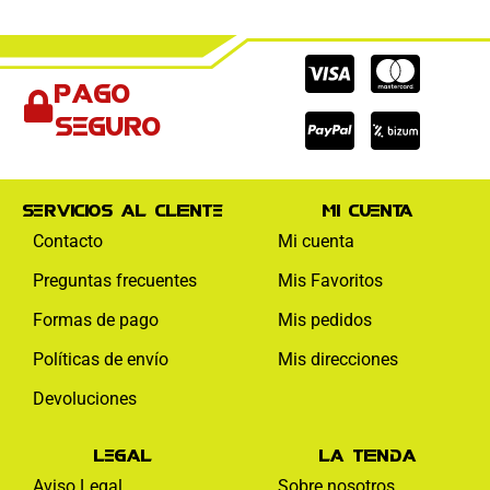
Cc-
Cc-
Cc-
Pago
visa
paypal
mas
seguro
Servicios al cliente
Mi cuenta
Contacto
Mi cuenta
Preguntas frecuentes
Mis Favoritos
Formas de pago
Mis pedidos
Políticas de envío
Mis direcciones
Devoluciones
Legal
La tienda
Aviso Legal
Sobre nosotros