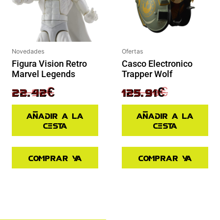
Novedades
Ofertas
Figura Vision Retro
Casco Electronico
Marvel Legends
Trapper Wolf
29.90
€
139.90
€
22.42
€
125.91
€
Añadir a la
Añadir a la
cesta
cesta
Comprar ya
Comprar ya