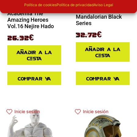
Novedades
Política de cookies
Política de privacidad
Aviso Legal
Figura My Hero
Figura Paz Vizsla
Academia The
Mandalorian Black
Amazing Heroes
Series
Vol.16 Nejire Hado
40.90
€
32.72
€
32.90
€
26.32
€
Añadir a la
Añadir a la
cesta
cesta
Comprar ya
Comprar ya
El precio original era: 29.90€.
El precio actual es: 22.42€.
El precio actual es: 125.91€.
El precio original era: 139.90€.
Inicie sesión
Inicie sesión