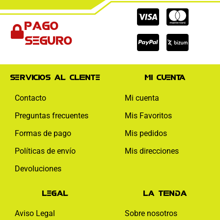
Cc-
Cc-
Cc-
Pago
visa
paypal
mas
seguro
Servicios al cliente
Mi cuenta
Contacto
Mi cuenta
Preguntas frecuentes
Mis Favoritos
Formas de pago
Mis pedidos
Políticas de envío
Mis direcciones
Devoluciones
Legal
La tienda
Aviso Legal
Sobre nosotros