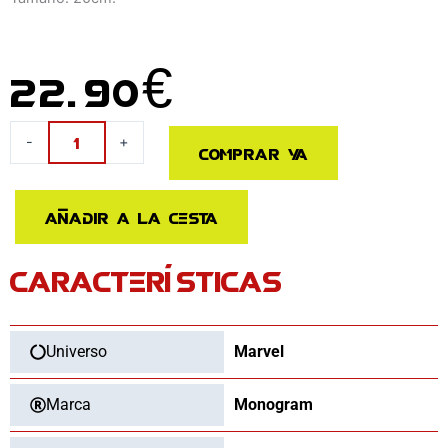
22.90
€
Figura
-
+
Comprar ya
hucha
Deadpool
Marvel
Añadir a la cesta
20cm
cantidad
CARACTERÍSTICAS
Universo
Marvel
Marca
Monogram