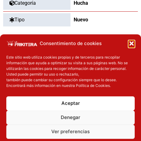
Categoría
Hucha
Tipo
Nuevo
Consentimiento de cookies
OTROS PRODUCTOS QUE TE
Este sitio web utiliza cookies propias y de terceros para recopilar
PUEDEN INTERESAR
información que ayuda a optimizar su visita a sus páginas web. No se
utilizarán las cookies para recoger información de carácter personal.
El precio original era: 32.90€.
El precio actual es: 26.32€.
El precio original era: 40.90€.
El precio actual es: 32.72€.
Usted puede permitir su uso o rechazarlo,
también puede cambiar su configuración siempre que lo desee.
Inicie sesión
Inicie sesión
Encontrará más información en nuestra Política de Cookies.
Aceptar
Denegar
Ver preferencias
Novedades