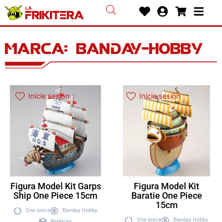
Ir
Heart
User-
Shoppin
Bars
al
circle
cart
contenido
Marca: banday-hobby
Inicie sesión
Inicie sesión
Figura Model Kit Garps
Figura Model Kit
Ship One Piece 15cm
Baratie One Piece
15cm
One piece
Banday Hobby
One piece
Banday Hobby
Replicas