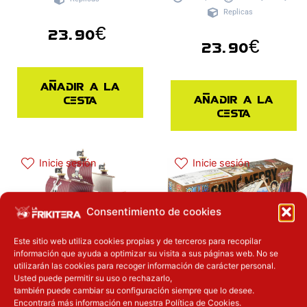
Replicas
23.90
€
23.90
€
Añadir a la
Añadir a la
cesta
cesta
Inicie sesión
Inicie sesión
Consentimiento de cookies
Este sitio web utiliza cookies propias y de terceros para recopilar
información que ayuda a optimizar su visita a sus páginas web. No se
utilizarán las cookies para recoger información de carácter personal.
Usted puede permitir su uso o rechazarlo,
Figura Model Kit Oro
Maqueta Model Kit
también puede cambiar su configuración siempre que lo desee.
Jackson Grand Ship
Going Merry Grand
Encontrará más información en nuestra Política de Cookies.