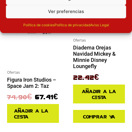
Ver preferencias
AGOTADO
Política de cookies
Política de privacidad
Aviso Legal
Ofertas
Diadema Orejas
Navidad Mickey &
Minnie Disney
Loungefly
Ofertas
29.90
€
22.42
€
Figura Iron Studios –
Space Jam 2: Taz
Añadir a la
74.90
€
67.41
€
cesta
Añadir a la
cesta
Comprar ya