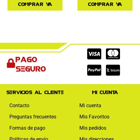
Comprar ya
Comprar ya
Cc-
Cc-
Cc-
Pago
visa
paypal
mas
seguro
Servicios al cliente
Mi cuenta
Contacto
Mi cuenta
Preguntas frecuentes
Mis Favoritos
Formas de pago
Mis pedidos
Políticas de envío
Mis direcciones