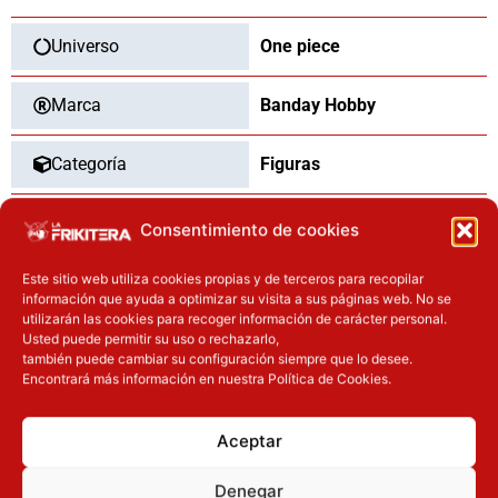
One
Piece
Universo
One piece
15cm
cantidad
Marca
Banday Hobby
Categoría
Figuras
Tipo
Nuevo
Consentimiento de cookies
Este sitio web utiliza cookies propias y de terceros para recopilar
información que ayuda a optimizar su visita a sus páginas web. No se
utilizarán las cookies para recoger información de carácter personal.
OTROS PRODUCTOS QUE TE
Usted puede permitir su uso o rechazarlo,
también puede cambiar su configuración siempre que lo desee.
PUEDEN INTERESAR
Encontrará más información en nuestra Política de Cookies.
El precio original era: 74.90€.
El precio actual es: 67.41€.
El precio original era: 29.90€.
El precio actual es: 22.42€.
Aceptar
Inicie sesión
Inicie sesión
Denegar