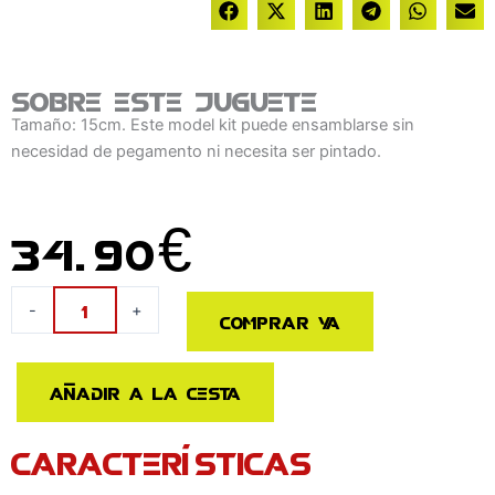
Sobre este juguete
Tamaño: 15cm. Este model kit puede ensamblarse sin
necesidad de pegamento ni necesita ser pintado.
34.90
€
Maqueta
-
+
Comprar ya
Model
Kit
Going
Añadir a la cesta
Merry
Grand
CARACTERÍSTICAS
Ship
Collection