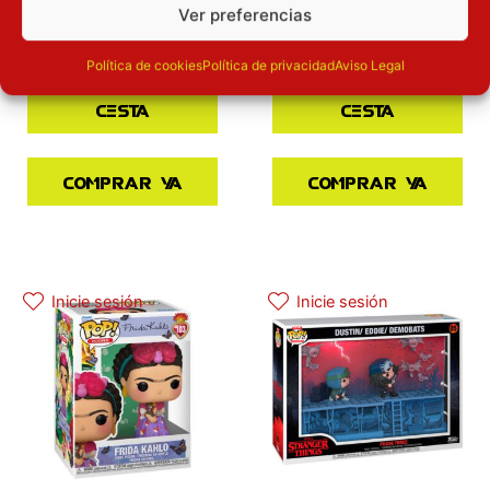
Ver preferencias
16.90
€
16.90
€
Política de cookies
Política de privacidad
Aviso Legal
Añadir a la
Añadir a la
cesta
cesta
Comprar ya
Comprar ya
Inicie sesión
Inicie sesión