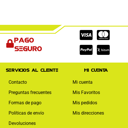
Cc-
Cc-
Cc-
Pago
visa
paypal
mas
seguro
Servicios al cliente
Mi cuenta
Contacto
Mi cuenta
Preguntas frecuentes
Mis Favoritos
Formas de pago
Mis pedidos
Políticas de envío
Mis direcciones
Devoluciones