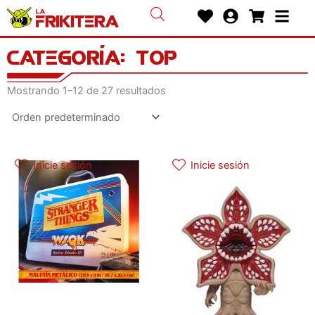
Ir
Heart
User-
Shoppin
Bars
al
circle
cart
contenido
Categoría: Top
Mostrando 1–12 de 27 resultados
Inicie sesión
Inicie sesión