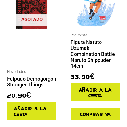
AGOTADO
Pre-venta
Figura Naruto
Uzumaki
Combination Battle
Naruto Shippuden
14cm
Novedades
33.90
€
Felpudo Demogorgon
Stranger Things
Añadir a la
20.90
€
cesta
Añadir a la
cesta
Comprar ya