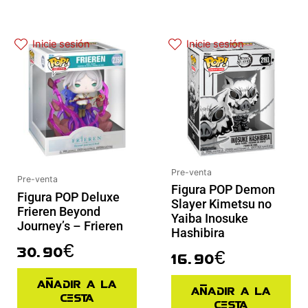
Inicie sesión
Inicie sesión
Pre-venta
Pre-venta
Figura POP Demon
Figura POP Deluxe
Slayer Kimetsu no
Frieren Beyond
Yaiba Inosuke
Journey’s – Frieren
Hashibira
30.90
€
16.90
€
Añadir a la
Añadir a la
cesta
cesta