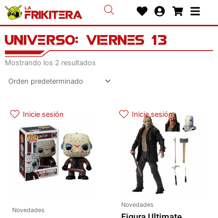
Ir
Heart
User-
Shoppin
Bars
al
circle
cart
contenido
Universo: Viernes 13
Mostrando los 2 resultados
Inicie sesión
Inicie sesión
Novedades
Novedades
Figura Ultimate