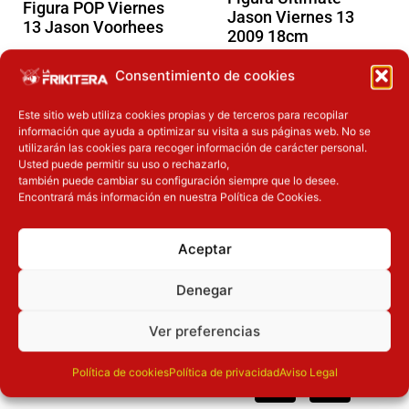
Figura POP Viernes
Jason Viernes 13
13 Jason Voorhees
2009 18cm
17.90
€
59.90
€
Consentimiento de cookies
Añadir a la
Añadir a la
Este sitio web utiliza cookies propias y de terceros para recopilar
cesta
cesta
información que ayuda a optimizar su visita a sus páginas web. No se
utilizarán las cookies para recoger información de carácter personal.
Usted puede permitir su uso o rechazarlo,
también puede cambiar su configuración siempre que lo desee.
Comprar ya
Comprar ya
Encontrará más información en nuestra Política de Cookies.
Aceptar
Denegar
Cc-
Cc-
Cc-
Ver preferencias
Pago
visa
paypal
mas
seguro
Política de cookies
Política de privacidad
Aviso Legal