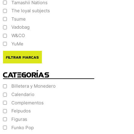
Tamashii Nations
The loyal subjects
Tsume
Vadobag
W&CO
YuMe
Filtrar Marcas
Categorías
Billetera y Monedero
Calendario
Complementos
Felpudos
Figuras
Funko Pop