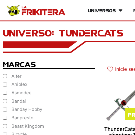
Ir
Universos
Open Un
al
contenido
Universo: tundercats
Marcas
Inicie se
Alter
Aniplex
Asmodee
Bandai
Banday Hobby
Pr
Banpresto
Beast Kingdom
ThunderCats:
Bicycle
cósmicos 1