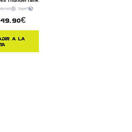
dercats
Super7
49.90
€
adir a la
ta