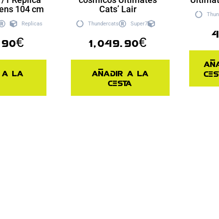
ens 104 cm
Cats’ Lair
Thun
Replicas
Thundercats
Super7
4
.90
€
1,049.90
€
Añ
 a la
Añadir a la
ces
cesta