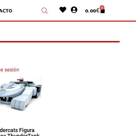
Heart
User-
0
acto
0.00
€
Cart
circle
ie sesión
dercats Figura
tes ThunderTank