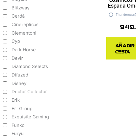
Espada Om
Blitzway
Thundercats
Cerdá
949
Cinereplicas
Clementoni
Cyp
Añadir
Dark Horse
cesta
Devir
Diamond Selects
Difuzed
Disney
Doctor Collector
Erik
Ert Group
Exquisite Gaming
Funko
Furyu