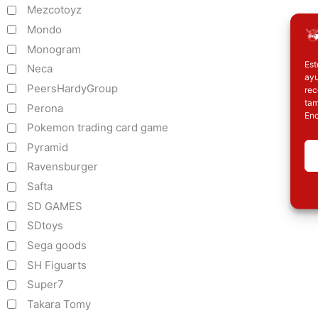
Mezcotoyz
Mondo
Monogram
Est
Neca
ayu
PeersHardyGroup
rec
tam
Perona
Enc
Pokemon trading card game
Pyramid
Ravensburger
Safta
SD GAMES
SDtoys
Sega goods
SH Figuarts
Super7
Takara Tomy