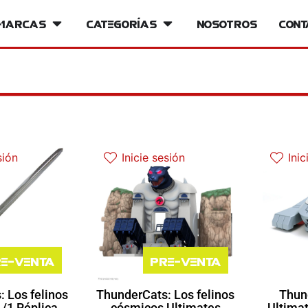
iversos
Marcas
Open Marcas
Categorías
Open Categorías
Nosotros
Cont
sión
Inicie sesión
Inic
e-venta
Pre-venta
 Los felinos
ThunderCats: Los felinos
Thun
/1 Réplica
cósmicos Ultimates
Ultima