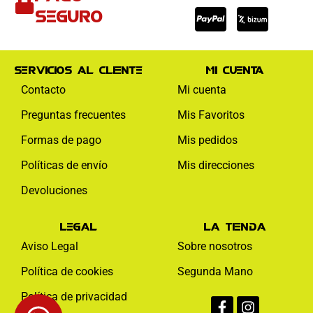
visa
paypal
mas
seguro
Servicios al cliente
Mi cuenta
Contacto
Mi cuenta
Preguntas frecuentes
Mis Favoritos
Formas de pago
Mis pedidos
Políticas de envío
Mis direcciones
Devoluciones
Legal
La tienda
Aviso Legal
Sobre nosotros
Política de cookies
Segunda Mano
Facebook-
Instagram
Política de privacidad
f