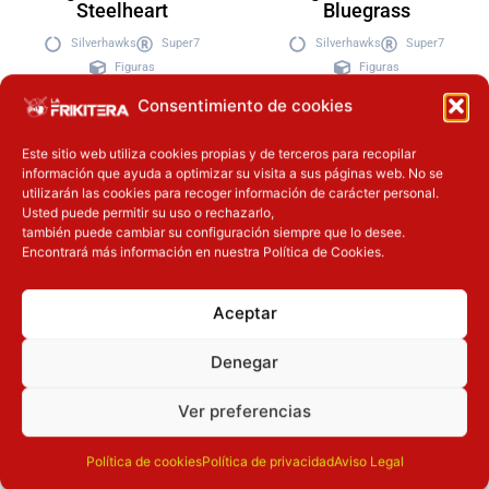
Steelheart
Bluegrass
Silverhawks
Super7
Silverhawks
Super7
Figuras
Figuras
Consentimiento de cookies
69.90
€
69.90
€
Este sitio web utiliza cookies propias y de terceros para recopilar
información que ayuda a optimizar su visita a sus páginas web. No se
utilizarán las cookies para recoger información de carácter personal.
Añadir a la
Añadir a
Usted puede permitir su uso o rechazarlo,
cesta
la cesta
también puede cambiar su configuración siempre que lo desee.
Encontrará más información en nuestra Política de Cookies.
Inicie sesión
Aceptar
Denegar
Ver preferencias
Política de cookies
Política de privacidad
Aviso Legal