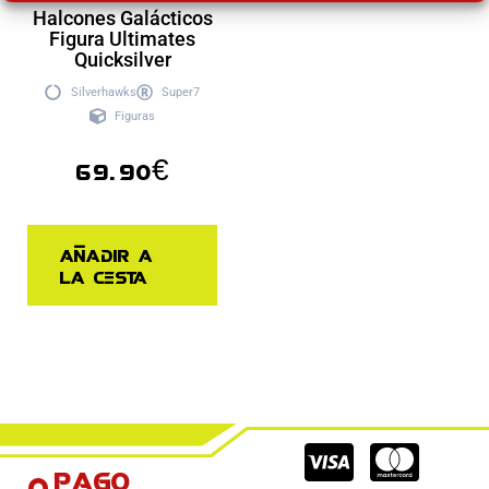
Halcones Galácticos
Figura Ultimates
Quicksilver
Silverhawks
Super7
Figuras
69.90
€
Añadir a
la cesta
Cc-
Cc-
Cc-
Pago