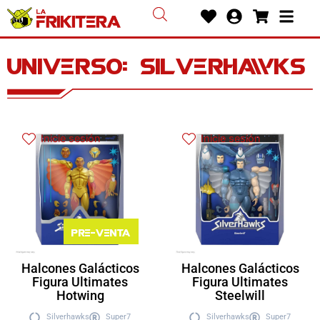
Ir
Heart
User-
Shoppin
Bars
al
circle
cart
contenido
Universo: silverhawks
Inicie sesión
Inicie sesión
Pre-venta
Halcones Galácticos
Halcones Galácticos
Figura Ultimates
Figura Ultimates
Hotwing
Steelwill
Silverhawks
Super7
Silverhawks
Super7