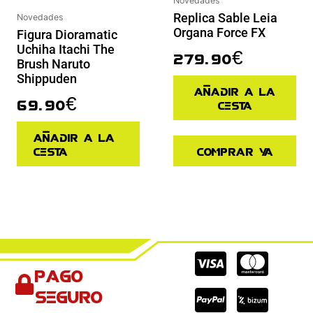
Novedades
Replica Sable Leia
Novedades
Organa Force FX
Figura Dioramatic
Uchiha Itachi The
279.90
€
Brush Naruto
Shippuden
Añadir a la
69.90
€
cesta
Añadir a la
cesta
Comprar ya
Cc-
Cc-
Cc-
Pago
visa
paypal
mas
seguro