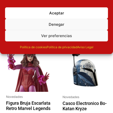
Dimensiones
18
cm
Aceptar
OTROS PRODUCTOS QUE TE
Denegar
PUEDEN INTERESAR
Ver preferencias
El precio original era: 29.90€.
El precio actual es: 22.42€.
Política de cookies
Política de privacidad
Aviso Legal
Inicie sesión
Inicie sesión
Novedades
Novedades
Figura Bruja Escarlata
Casco Electronico Bo-
Retro Marvel Legends
Katan Kryze