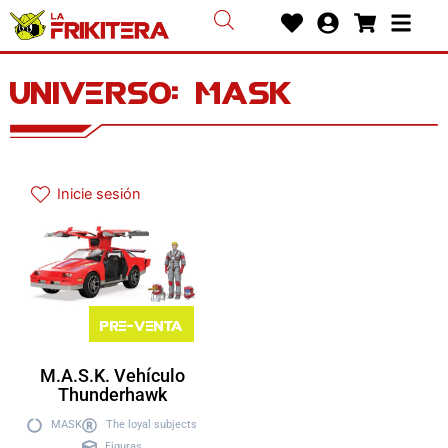
Ir
Heart
User-
Shoppin
Bars
al
circle
cart
contenido
Universo: mask
Inicie sesión
Pre-venta
M.A.S.K. Vehículo
Thunderhawk
MASK
The loyal subjects
Figuras