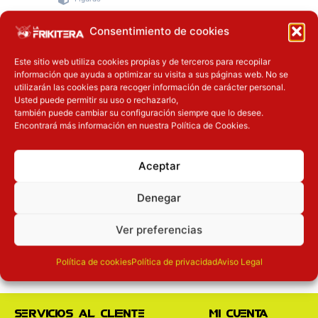
64.90
€
Consentimiento de cookies
Este sitio web utiliza cookies propias y de terceros para recopilar
información que ayuda a optimizar su visita a sus páginas web. No se
Añadir a la
utilizarán las cookies para recoger información de carácter personal.
cesta
Usted puede permitir su uso o rechazarlo,
también puede cambiar su configuración siempre que lo desee.
Encontrará más información en nuestra Política de Cookies.
Aceptar
Denegar
Cc-
Cc-
Cc-
Pago
Ver preferencias
visa
paypal
mas
seguro
Política de cookies
Política de privacidad
Aviso Legal
Servicios al cliente
Mi cuenta