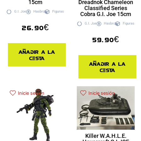
15cm
Dreadnok Chameleon
Classified Series
G.I. Joe
Hasbro
Figuras
Cobra G.I. Joe 15cm
G.I. Joe
Hasbro
Figuras
26.90
€
59.90
€
Añadir a la
cesta
Añadir a la
cesta
Inicie sesión
Inicie sesión
Killer W.A.H.L.E.