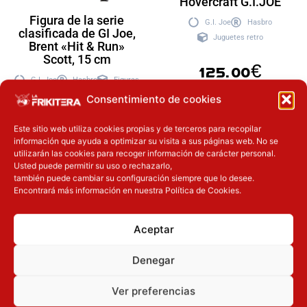
Hovercraft G.I.JOE
Figura de la serie
G.I. Joe
Hasbro
clasificada de GI Joe,
Juguetes retro
Brent «Hit & Run»
Scott, 15 cm
125.00
€
G.I. Joe
Hasbro
Figuras
Consentimiento de cookies
29.90
€
Añadir a
Este sitio web utiliza cookies propias y de terceros para recopilar
la cesta
información que ayuda a optimizar su visita a sus páginas web. No se
utilizarán las cookies para recoger información de carácter personal.
Añadir a la
Usted puede permitir su uso o rechazarlo,
cesta
también puede cambiar su configuración siempre que lo desee.
Encontrará más información en nuestra Política de Cookies.
Aceptar
Inicie sesión
Inicie sesión
Denegar
Ver preferencias