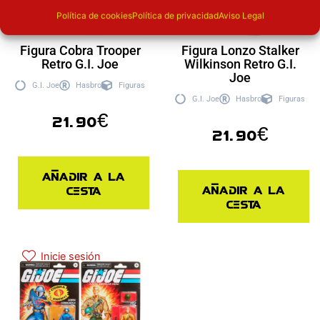
Política de cookies
Política de privacidad
Aviso Legal
Figura Cobra Trooper
Figura Lonzo Stalker
Retro G.I. Joe
Wilkinson Retro G.I.
Joe
G.I. Joe
Hasbro
Figuras
G.I. Joe
Hasbro
Figuras
21.90
€
21.90
€
Añadir a la
Añadir a la
cesta
cesta
Inicie sesión