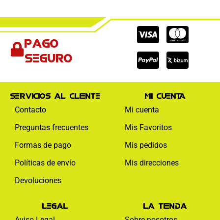
Cc-
Cc-
Cc-
Pago
visa
paypal
mas
seguro
Servicios al cliente
Mi cuenta
Contacto
Mi cuenta
Preguntas frecuentes
Mis Favoritos
Formas de pago
Mis pedidos
Políticas de envío
Mis direcciones
Devoluciones
Legal
La tienda
Aviso Legal
Sobre nosotros