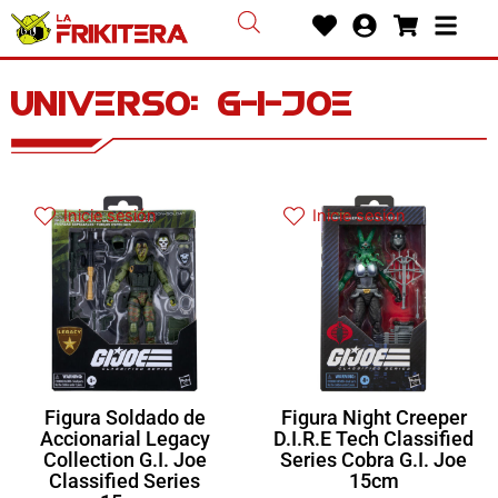
Ir
Heart
User-
Shoppin
Bars
al
circle
cart
contenido
Universo: g-i-joe
Inicie sesión
Inicie sesión
Figura Soldado de
Figura Night Creeper
Accionarial Legacy
D.I.R.E Tech Classified
Collection G.I. Joe
Series Cobra G.I. Joe
Classified Series
15cm