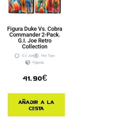
Figura Duke Vs. Cobra
Commander 2-Pack.
G.I. Joe Retro
Collection
G.I. Joe
Hot Toys
Figuras
41.90
€
Añadir a la
cesta