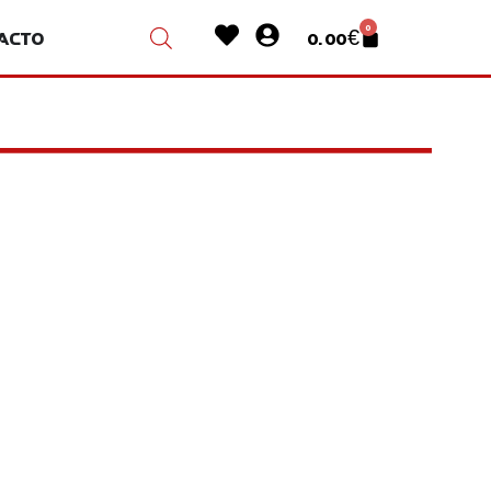
Heart
User-
0
acto
0.00
€
Cart
circle