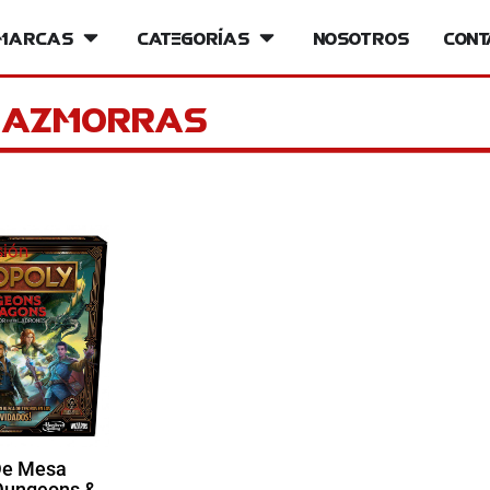
iversos
Marcas
Open Marcas
Categorías
Open Categorías
Nosotros
Cont
-mazmorras
sión
De Mesa
Dungeons &