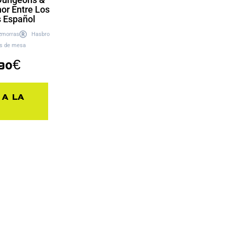
or Entre Los
 Español
zmorras
Hasbro
s de mesa
90
€
 a la