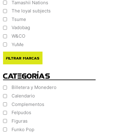
Tamashii Nations
The loyal subjects
Tsume
Vadobag
W&CO
YuMe
Filtrar Marcas
Categorías
Billetera y Monedero
Calendario
Complementos
Felpudos
Figuras
Funko Pop