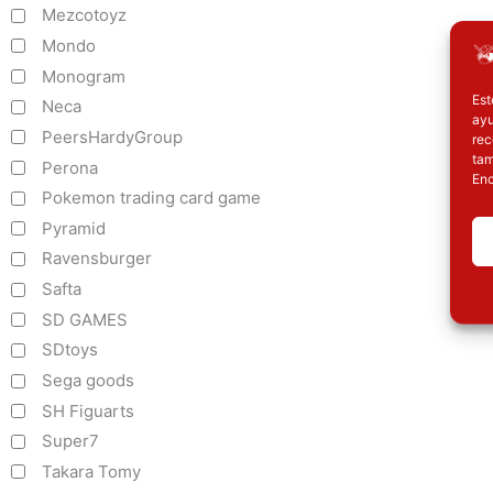
Mezcotoyz
Mondo
Monogram
Est
Neca
ayu
PeersHardyGroup
rec
tam
Perona
Enc
Pokemon trading card game
Pyramid
Ravensburger
Safta
SD GAMES
SDtoys
Sega goods
SH Figuarts
Super7
Takara Tomy