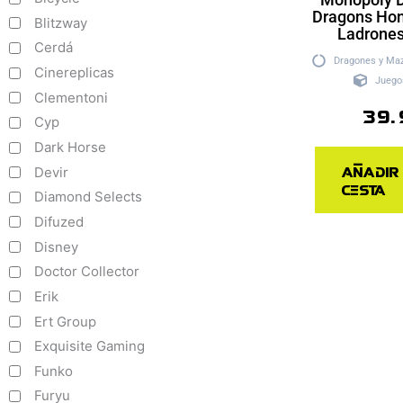
Dragons Hon
Blitzway
Ladrones
Cerdá
Dragones y Ma
Cinereplicas
Juego
Clementoni
39.
Cyp
Dark Horse
Añadir
Devir
cesta
Diamond Selects
Difuzed
Disney
Doctor Collector
Erik
Ert Group
Exquisite Gaming
Funko
Furyu