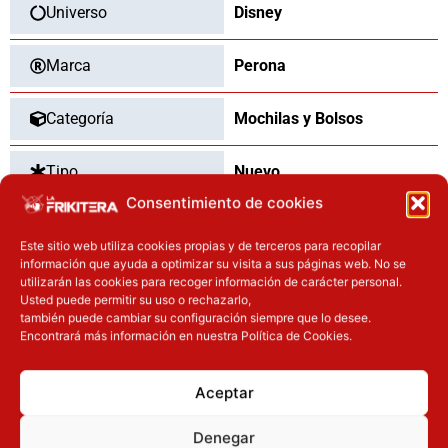
Universo
Disney
Marca
Perona
Categoría
Mochilas y Bolsos
Tipo
Nuevo
Consentimiento de cookies
Este sitio web utiliza cookies propias y de terceros para recopilar
información que ayuda a optimizar su visita a sus páginas web. No se
OTROS PRODUCTOS QUE TE
utilizarán las cookies para recoger información de carácter personal.
PUEDEN INTERESAR
Usted puede permitir su uso o rechazarlo,
también puede cambiar su configuración siempre que lo desee.
Encontrará más información en nuestra Política de Cookies.
El precio original era: 69.90€.
El precio actual es: 59.41€.
El precio original era: 31.90€.
El preci
Inicie sesión
Inicie sesión
Aceptar
Denegar