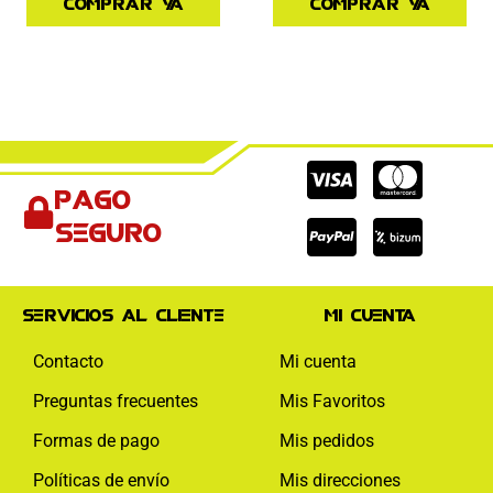
Comprar ya
Comprar ya
Cc-
Cc-
Cc-
Pago
visa
paypal
mas
seguro
Servicios al cliente
Mi cuenta
Contacto
Mi cuenta
Preguntas frecuentes
Mis Favoritos
Formas de pago
Mis pedidos
Políticas de envío
Mis direcciones