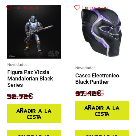
El precio original era: 40.90€.
El precio actual es: 32.72€.
El precio actual es: 97.42€.
El precio original era: 129.90€.
Inicie sesión
Inicie sesión
Novedades
Novedades
Figura Paz Vizsla
Casco Electronico
Mandalorian Black
Black Panther
Series
129.90
€
97.42
€
40.90
€
32.72
€
Añadir a la
Añadir a la
cesta
cesta