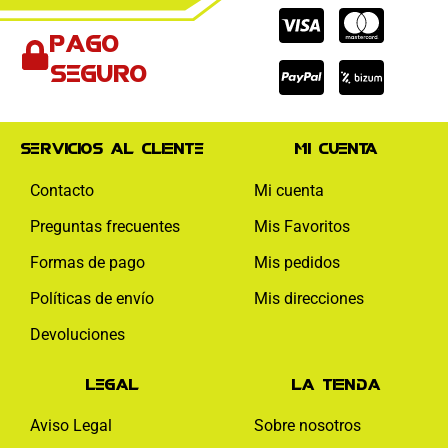
Cc-
Cc-
Cc-
Pago
visa
paypal
mas
seguro
Servicios al cliente
Mi cuenta
Contacto
Mi cuenta
Preguntas frecuentes
Mis Favoritos
Formas de pago
Mis pedidos
Políticas de envío
Mis direcciones
Devoluciones
Legal
La tienda
Aviso Legal
Sobre nosotros