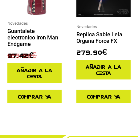
Novedades
Novedades
Guantalete
Replica Sable Leia
electronico Iron Man
Organa Force FX
Endgame
279.90
€
129.90
€
97.42
€
Añadir a la
Añadir a la
cesta
cesta
Comprar ya
Comprar ya