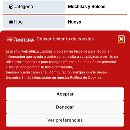
Categoría
Mochilas y Bolsos
Tipo
Nuevo
Consentimiento de cookies
OTROS PRODUCTOS QUE TE
Este sitio web utiliza cookies propias y de terceros para recopilar
información que ayuda a optimizar su visita a sus páginas web. No se
PUEDEN INTERESAR
utilizarán las cookies para recoger información de carácter personal.
Usted puede permitir su uso o rechazarlo,
El precio actual es: 97.42€.
El precio original era: 129.90€.
El precio actual es: 87.92€.
El precio original era: 109.90€.
también puede cambiar su configuración siempre que lo desee.
Encontrará más información en nuestra Política de Cookies.
Inicie sesión
Inicie sesión
Aceptar
Denegar
Ver preferencias