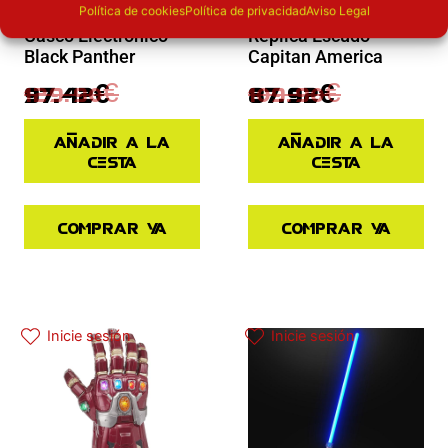
Novedades
Ofertas
Política de cookies
Política de privacidad
Aviso Legal
Casco Electronico
Replica Escudo
Black Panther
Capitan America
129.90
€
109.90
€
97.42
€
87.92
€
Añadir a la
Añadir a la
cesta
cesta
Comprar ya
Comprar ya
El precio actual es: 97.42€.
El precio original era: 129.90€.
Inicie sesión
Inicie sesión