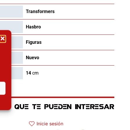
Transformers
Hasbro
Figuras
Nuevo
14
cm
OS QUE TE PUEDEN INTERESAR
 actual es: 125.91€.
Inicie sesión