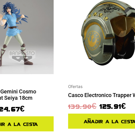
Ofertas
o Gemini Cosmo
Casco Electronico Trapper 
t Seiya 18cm
139.90
€
125.91
€
24.67
€
Añadir a la cest
ir a la cesta