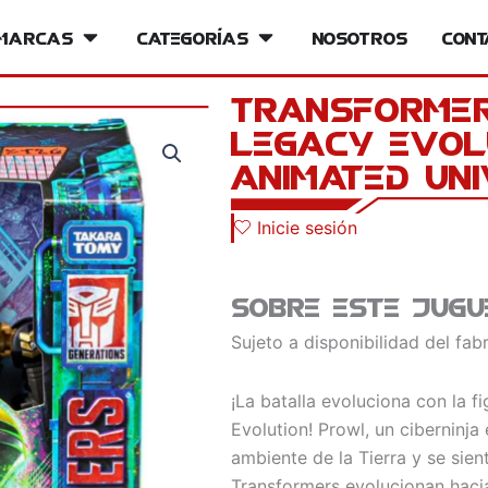
iversos
Marcas
Open Marcas
Categorías
Open Categorías
Nosotros
Cont
Transformer
Legacy Evol
Animated Un
Inicie sesión
Sobre este jugu
Sujeto a disponibilidad del fab
¡La batalla evoluciona con la 
Evolution! Prowl, un ciberninja
ambiente de la Tierra y se sien
Transformers evolucionan hacia