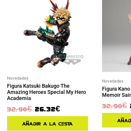
Novedades
Novedades
Figura Katsuki Bakugo The
Figura Kan
Amazing Heroes Special My Hero
Memoir Sain
Academia
32.90
€
32.90
€
26.32
€
Añad
Añadir a la cesta