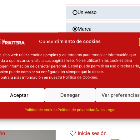
Universo
Marca
Consentimiento de cookies
Categoría
e sitio web utiliza cookies propias y de terceros para recopilar información que
da a optimizar su visita a sus páginas web. No se utilizarán las cookies para
Tipo
oger información de carácter personal. Usted puede permitir su uso o rechazarlo,
bién puede cambiar su configuración siempre que lo desee.
ontrará más información en nuestra Política de Cookies.
Dimensiones
Aceptar
Denegar
Ver preferencias
Política de cookies
Política de privacidad
Aviso Legal
OTROS PRODUCT
l precio original era: 32.90€.
El precio actual es: 24.67€.
El precio original era: 139.90€.
El precio
ión
Inicie sesión