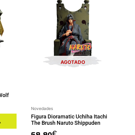
AGOTADO
Wolf
Novedades
Figura Dioramatic Uchiha Itachi
a
The Brush Naruto Shippuden
69.90
€