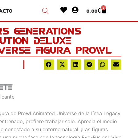
Heart
User-
0
acto
0.00
€
Cart
circle
s Generations
ution Deluxe
iverse Figura Prowl
ete
ricante
figura de Prowl Animated Universe de la línea Legacy
 entrenado, prefiere trabajar solo. Aprecia el medio
te conectado a su entorno natural. ¡Las figuras
 una nueva fase con la tecnología Evo-Fusion! ¡Vive