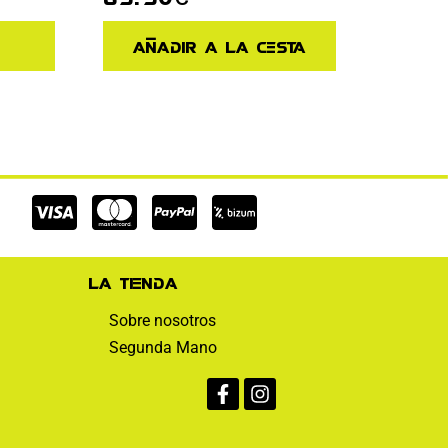
Añadir a la cesta
Cc-
Cc-
Cc-
visa
mastercard
paypal
La tienda
Sobre nosotros
Segunda Mano
Facebook-
Instagram
f