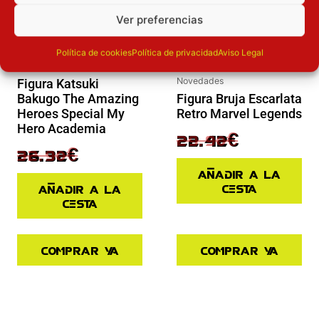
Ver preferencias
Política de cookies
Política de privacidad
Aviso Legal
Novedades
Novedades
Figura Katsuki
Figura Bruja Escarlata
Bakugo The Amazing
Retro Marvel Legends
Heroes Special My
Hero Academia
29.90
€
22.42
€
32.90
€
26.32
€
Añadir a la
cesta
Añadir a la
cesta
Comprar ya
Comprar ya
El precio actual es: 110.41€.
El precio original era: 129.90€.
El precio actual es: 45.43€.
El precio original era: 64.90€.