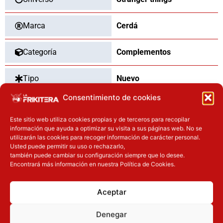
Marca
Cerdá
Categoría
Complementos
Tipo
Nuevo
Consentimiento de cookies
Este sitio web utiliza cookies propias y de terceros para recopilar
OTROS PRODUCTOS QUE TE
información que ayuda a optimizar su visita a sus páginas web. No se
utilizarán las cookies para recoger información de carácter personal.
PUEDEN INTERESAR
Usted puede permitir su uso o rechazarlo,
también puede cambiar su configuración siempre que lo desee.
El precio original era: 32.90€.
El precio actual es: 26.32€.
El precio original era: 29.90€.
El precio actual es: 22.42€.
Encontrará más información en nuestra Política de Cookies.
Inicie sesión
Inicie sesión
Aceptar
Denegar