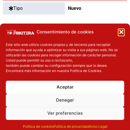
Tipo
Nuevo
Consentimiento de cookies
OTROS PRODUCTOS QUE TE
PUEDEN INTERESAR
Este sitio web utiliza cookies propias y de terceros para recopilar
información que ayuda a optimizar su visita a sus páginas web. No se
utilizarán las cookies para recoger información de carácter personal.
El precio original era: 32.90€.
El precio actual es: 24.67€.
Usted puede permitir su uso o rechazarlo,
Inicie sesión
Inicie sesión
también puede cambiar su configuración siempre que lo desee.
Encontrará más información en nuestra Política de Cookies.
Aceptar
Denegar
Ver preferencias
Novedades
Novedades
Figura Kano Gemini
Replica Sable Rey
Política de cookies
Política de privacidad
Aviso Legal