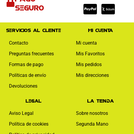
visa
paypal
mas
seguro
Servicios al cliente
Mi cuenta
Contacto
Mi cuenta
Preguntas frecuentes
Mis Favoritos
Formas de pago
Mis pedidos
Políticas de envío
Mis direcciones
Devoluciones
Legal
La tienda
Aviso Legal
Sobre nosotros
Política de cookies
Segunda Mano
Facebook-
Instagram