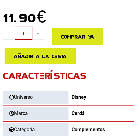
11.90
€
Neceser
-
+
Comprar ya
aseo
viaje
Minnie
Añadir a la cesta
Disney
cantidad
CARACTERÍSTICAS
Universo
Disney
Marca
Cerdá
Categoría
Complementos