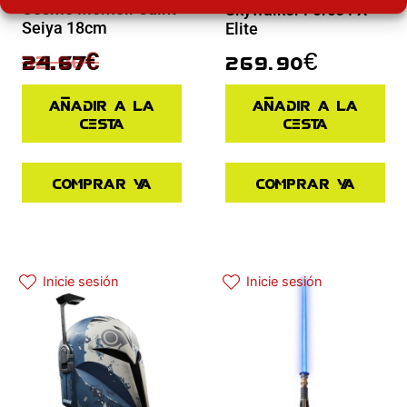
Cosmo Memoir Saint
Skywalker Force FX
Seiya 18cm
Elite
32.90
€
269.90
€
24.67
€
Añadir a la
Añadir a la
cesta
cesta
Comprar ya
Comprar ya
Inicie sesión
Inicie sesión