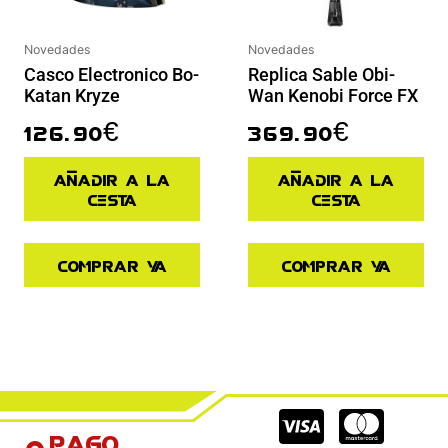
Novedades
Novedades
Casco Electronico Bo-
Replica Sable Obi-
Katan Kryze
Wan Kenobi Force FX
126.90
€
369.90
€
Añadir a la
Añadir a la
cesta
cesta
Comprar ya
Comprar ya
Cc-
Cc-
Cc-
Pago