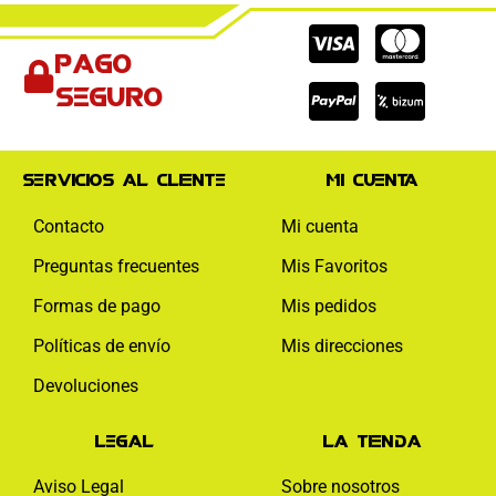
Cc-
Cc-
Cc-
Pago
visa
paypal
mas
seguro
Servicios al cliente
Mi cuenta
Contacto
Mi cuenta
Preguntas frecuentes
Mis Favoritos
Formas de pago
Mis pedidos
Políticas de envío
Mis direcciones
Devoluciones
Legal
La tienda
Aviso Legal
Sobre nosotros