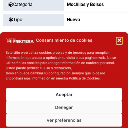
Categoría
Mochilas y Bolsos
Tipo
Nuevo
Consentimiento de cookies
OTROS PRODUCTOS QUE TE
Este sitio web utiliza cookies propias y de terceros para recopilar
PUEDEN INTERESAR
información que ayuda a optimizar su visita a sus páginas web. No se
utilizarán las cookies para recoger información de carácter personal.
Usted puede permitir su uso o rechazarlo,
El precio original era: 69.90€.
El precio actual es: 59.41€.
El precio original era: 34.90€.
El precio
también puede cambiar su configuración siempre que lo desee.
Inicie sesión
Inicie sesión
Encontrará más información en nuestra Política de Cookies.
Aceptar
Denegar
Ver preferencias