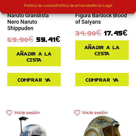
Novedades
Política de cookies
Política de privacidad
Aviso Legal
Novedades
Figura Uzumaki
Naruto Grandista
Figura Bardock Blood
Nero Naruto
of Saiyans
Shippuden
34.90
€
17.45
€
69.90
€
59.41
€
Añadir a la
cesta
Añadir a la
cesta
Comprar ya
Comprar ya
El precio actual es: 125.91€.
El precio original era: 139.90€.
Inicie sesión
Inicie sesión