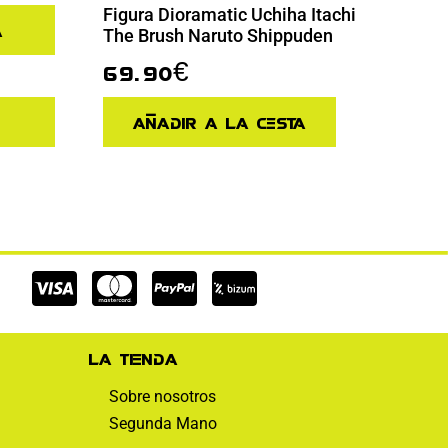
Figura Dioramatic Uchiha Itachi
a
The Brush Naruto Shippuden
69.90
€
Añadir a la cesta
Cc-
Cc-
Cc-
visa
mastercard
paypal
La tienda
Sobre nosotros
Segunda Mano
Facebook-
Instagram