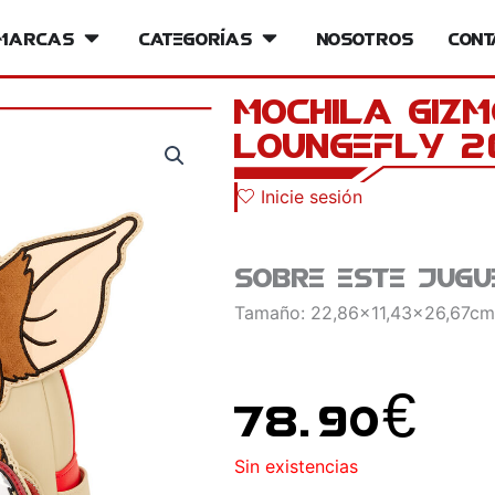
iversos
Marcas
Open Marcas
Categorías
Open Categorías
Nosotros
Cont
Mochila Gizm
Loungefly 2
Inicie sesión
Sobre este jugu
Tamaño: 22,86x11,43x26,67cm
78.90
€
Sin existencias