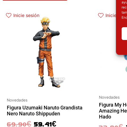
ayu
rec
El precio original era: 69.90€.
El precio actual es: 59.41€.
E
tam
Inicie sesión
Inicie ses
Enc
Novedades
Novedades
Figura My 
Figura Uzumaki Naruto Grandista
Amazing Her
Nero Naruto Shippuden
Hado
69.90
€
59.41
€
32.90
€