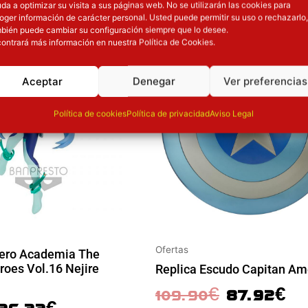
da a optimizar su visita a sus páginas web. No se utilizarán las cookies para
oger información de carácter personal. Usted puede permitir su uso o rechazarlo,
l precio original era: 32.90€.
El precio actual es: 26.32€.
El precio original era: 109.90€.
El precio
bién puede cambiar su configuración siempre que lo desee.
ión
Inicie sesión
ontrará más información en nuestra Política de Cookies.
Aceptar
Denegar
Ver preferencias
Política de cookies
Política de privacidad
Aviso Legal
Ofertas
Hero Academia The
oes Vol.16 Nejire
Replica Escudo Capitan Am
109.90
€
87.92
€
26.32
€