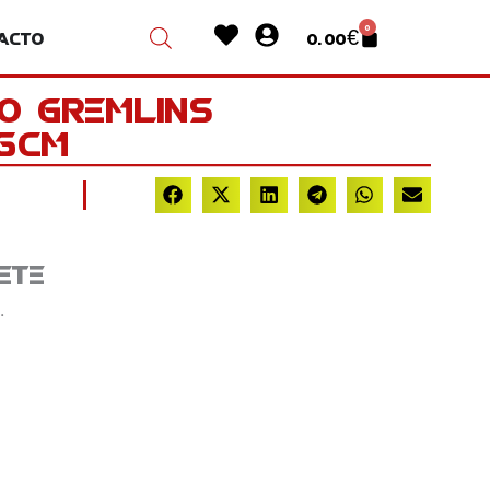
Heart
User-
0
acto
0.00
€
Cart
circle
o Gremlins
6cm
ete
.