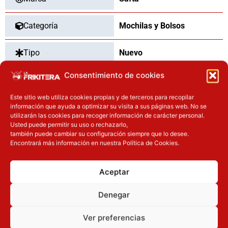
Categoría
Mochilas y Bolsos
Tipo
Nuevo
Consentimiento de cookies
Este sitio web utiliza cookies propias y de terceros para recopilar
OTROS PRODUCTOS QUE TE
información que ayuda a optimizar su visita a sus páginas web. No se
utilizarán las cookies para recoger información de carácter personal.
PUEDEN INTERESAR
Usted puede permitir su uso o rechazarlo,
también puede cambiar su configuración siempre que lo desee.
El precio actual es: 87.92€.
El precio original era: 109.90€.
El precio actual es: 97.42€.
El precio original era: 129.90€.
Encontrará más información en nuestra Política de Cookies.
Inicie sesión
Inicie sesión
Aceptar
Denegar
Ver preferencias