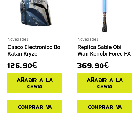
Novedades
Novedades
Casco Electronico Bo-
Replica Sable Obi-
Katan Kryze
Wan Kenobi Force FX
126.90
€
369.90
€
Añadir a la
Añadir a la
cesta
cesta
Comprar ya
Comprar ya