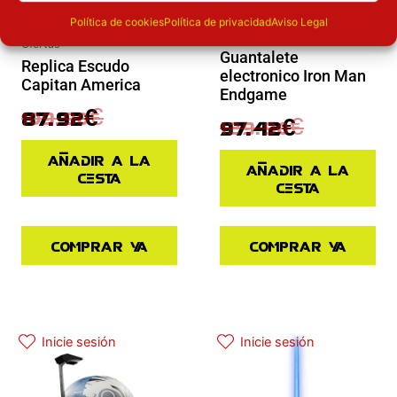
Política de cookies
Política de privacidad
Aviso Legal
Novedades
Ofertas
Guantalete
Replica Escudo
electronico Iron Man
Capitan America
Endgame
109.90
€
87.92
€
129.90
€
97.42
€
Añadir a la
Añadir a la
cesta
cesta
Comprar ya
Comprar ya
Inicie sesión
Inicie sesión