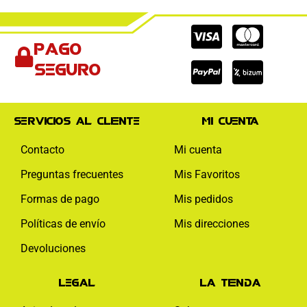
Cc-
Cc-
Cc-
Pago
visa
paypal
mas
seguro
Servicios al cliente
Mi cuenta
Contacto
Mi cuenta
Preguntas frecuentes
Mis Favoritos
Formas de pago
Mis pedidos
Políticas de envío
Mis direcciones
Devoluciones
Legal
La tienda