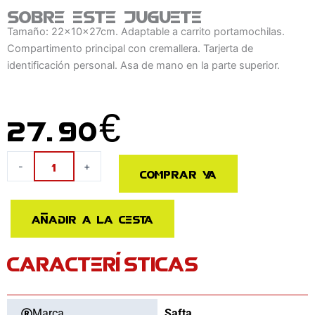
Sobre este juguete
Tamaño: 22x10x27cm. Adaptable a carrito portamochilas.
Compartimento principal con cremallera. Tarjerta de
identificación personal. Asa de mano en la parte superior.
27.90
€
Mochila
-
+
Comprar ya
Bluey
27cm
adaptable
Añadir a la cesta
cantidad
CARACTERÍSTICAS
Marca
Safta