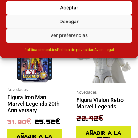
OTROS PRODUCTOS QUE TE
Aceptar
PUEDEN INTERESAR
Denegar
El precio original era: 31.90€.
El precio actual es: 25.52€.
El precio original era: 29.90€.
El precio actual es: 22.42€.
Inicie sesión
Inicie sesión
Ver preferencias
Política de cookies
Política de privacidad
Aviso Legal
Novedades
Novedades
Figura Iron Man
Figura Vision Retro
Marvel Legends 20th
Marvel Legends
Anniversary
29.90
€
22.42
€
31.90
€
25.52
€
Añadir a la
Añadir a la