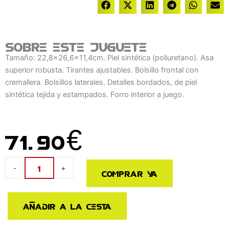
Sobre este juguete
Tamaño: 22,8x26,6x11,4cm. Piel sintética (poliuretano). Asa
superior robusta. Tirantes ajustables. Bolsillo frontal con
cremallera. Bolsillos laterales. Detalles bordados, de piel
sintética tejida y estampados. Forro interior a juego.
71.90
€
Mochila
-
+
Comprar ya
Aurora
&
Principe
Añadir a la cesta
La
Bella