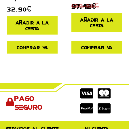
129.90
€
97.42
€
32.90
€
Añadir a la
Añadir a la
cesta
cesta
Comprar ya
Comprar ya
Cc-
Cc-
Cc-
Pago
visa
paypal
mas
seguro
Servicios al cliente
Mi cuenta