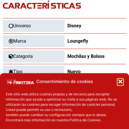
CARACTERÍSTICAS
Durmiente
Disney
Loungefly
26cm
Universo
Disney
cantidad
Marca
Loungefly
Categoría
Mochilas y Bolsos
Tipo
Nuevo
Consentimiento de cookies
Pilas necesarias
Si
Este sitio web utiliza cookies propias y de terceros para recopilar
información que ayuda a optimizar su visita a sus páginas web. No se
Pilas incluidas
Si
utilizarán las cookies para recoger información de carácter personal.
Usted puede permitir su uso o rechazarlo,
también puede cambiar su configuración siempre que lo desee.
Encontrará más información en nuestra Política de Cookies.