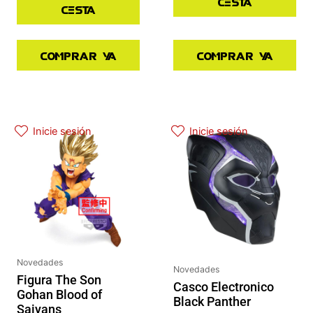
cesta
cesta
Comprar ya
Comprar ya
El precio actual es: 97.42€.
El precio original era: 129.90€.
Inicie sesión
Inicie sesión
Novedades
Novedades
Figura The Son
Casco Electronico
Gohan Blood of
Black Panther
Saiyans