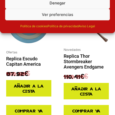
Inicie sesión
Inicie sesión
Denegar
Ver preferencias
Política de cookies
Política de privacidad
Aviso Legal
Novedades
Ofertas
Replica Thor
Replica Escudo
Stormbreaker
Capitan America
Avengers Endgame
109.90
€
87.92
€
129.90
€
110.41
€
Añadir a la
Añadir a la
cesta
cesta
Comprar ya
Comprar ya