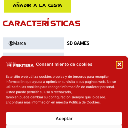
Listas
Añadir a la cesta
y
Listakens
CARACTERÍSTICAS
español
cantidad
Marca
SD GAMES
Categoría
Juegos de mesa
Consentimiento de cookies
Tipo
Nuevo
Este sitio web utiliza cookies propias y de terceros para recopilar
información que ayuda a optimizar su visita a sus páginas web. No se
utilizarán las cookies para recoger información de carácter personal.
Usted puede permitir su uso o rechazarlo,
también puede cambiar su configuración siempre que lo desee.
OTROS PRODUCTOS QUE TE
Encontrará más información en nuestra Política de Cookies.
PUEDEN INTERESAR
Aceptar
El precio actual es: 87.92€.
El precio original era: 109.90€.
El precio actual es: 110.41€.
El precio original era: 129.90€.