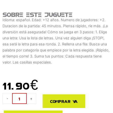
Sobre este juguete
Idioma: español. Edad: +12 años. Numero de jugadores: +2.
Duracion de la partida: 45 minutos. Piensa rápido, ríe más. ¡La
diversión está asegurada! Cómo se juega en 3 pasos: 1. Elige
una letra: Usa la lista de letras. Una vez alguien diga ¡STOP!,
esa será la letra para esa ronda. 2. Rellena una fila: Busca una
palabra por categoría que empiece por la letra elegida. ¡Rápido,
el tiempo corre! 3. Suma tus puntos: Cada respuesta tiene
valor. Las casillas especiales.
11.90
€
Juego
-
+
Comprar ya
mesa
Listos