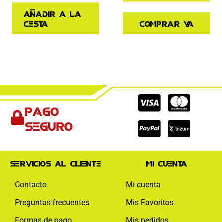
Añadir a la
cesta
Comprar ya
Cc-
Cc-
Cc-
Pago
visa
paypal
mas
seguro
Servicios al cliente
Mi cuenta
Contacto
Mi cuenta
Preguntas frecuentes
Mis Favoritos
Formas de pago
Mis pedidos