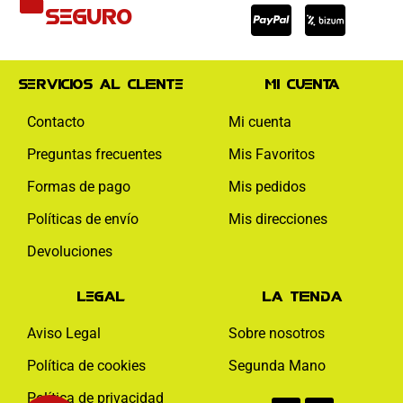
visa
paypal
mas
seguro
Servicios al cliente
Mi cuenta
Contacto
Mi cuenta
Preguntas frecuentes
Mis Favoritos
Formas de pago
Mis pedidos
Políticas de envío
Mis direcciones
Devoluciones
Legal
La tienda
Aviso Legal
Sobre nosotros
Política de cookies
Segunda Mano
Facebook-
Instagram
Política de privacidad