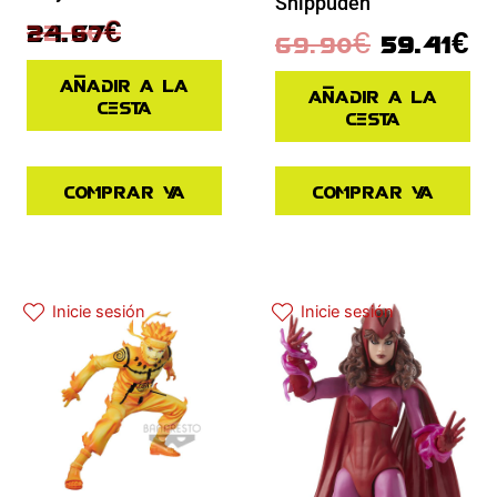
Shippuden
32.90
€
24.67
€
69.90
€
59.41
€
Añadir a la
Añadir a la
cesta
cesta
Comprar ya
Comprar ya
El precio original era: 37.90€.
El precio actual es: 30.32€.
El precio original era: 29.90€.
El precio actual es: 22.42€.
Inicie sesión
Inicie sesión