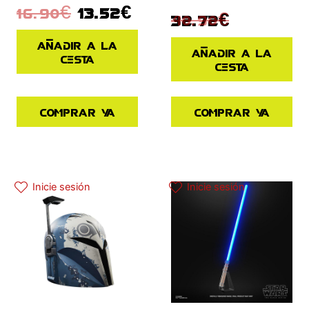
16.90
€
13.52
€
40.90
€
32.72
€
Añadir a la
Añadir a la
cesta
cesta
Comprar ya
Comprar ya
Inicie sesión
Inicie sesión