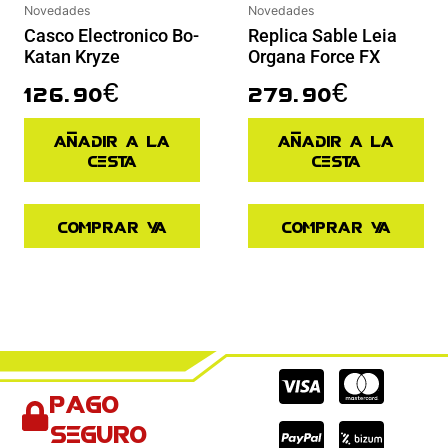
Novedades
Novedades
Casco Electronico Bo-
Replica Sable Leia
Katan Kryze
Organa Force FX
126.90
€
279.90
€
Añadir a la
Añadir a la
cesta
cesta
Comprar ya
Comprar ya
Cc-
Cc-
Cc-
Pago
visa
paypal
mas
seguro