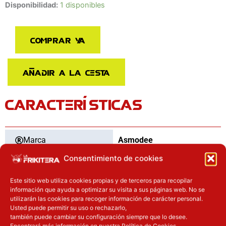
Juego
Disponibilidad:
1 disponibles
De
Mesa
Comprar ya
Guatafac
¿Unos
Vicios?
Añadir a la cesta
cantidad
CARACTERÍSTICAS
Marca
Asmodee
Consentimiento de cookies
Categoría
Juegos de mesa
Este sitio web utiliza cookies propias y de terceros para recopilar
información que ayuda a optimizar su visita a sus páginas web. No se
Tipo
Nuevo
utilizarán las cookies para recoger información de carácter personal.
Usted puede permitir su uso o rechazarlo,
también puede cambiar su configuración siempre que lo desee.
Edad mínima
16
años
Encontrará más información en nuestra Política de Cookies.