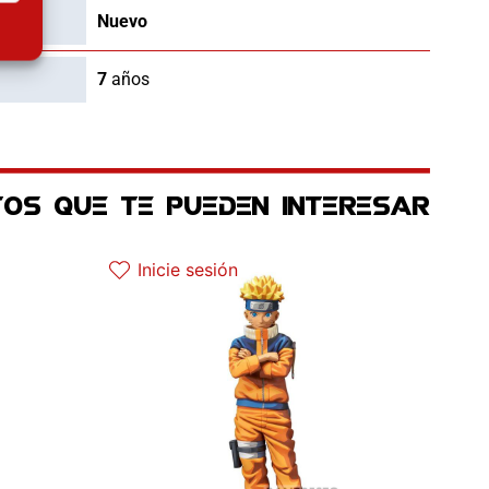
Nuevo
7
años
OS QUE TE PUEDEN INTERESAR
El precio original era: 64.90€.
El precio actual es: 45.43€.
Inicie sesión