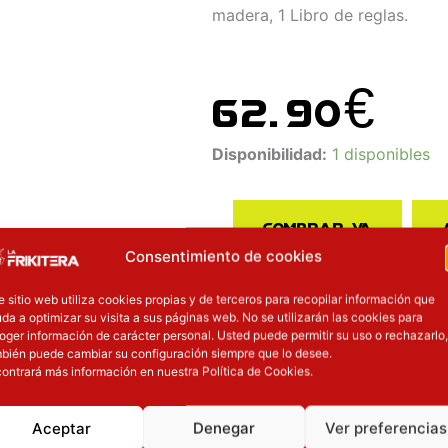
madera, 1 Libro de reglas.
62.90
€
Juego
Disponibilidad:
1 disponibles
De
Mesa
Comprar ya
Aventureros
Consentimiento de cookies
Al
CARACTERÍSTIC
Tren
e sitio web utiliza cookies propias y de terceros para recopilar información que
cantidad
da a optimizar su visita a sus páginas web. No se utilizarán las cookies para
oger información de carácter personal. Usted puede permitir su uso o rechazarlo,
bién puede cambiar su configuración siempre que lo desee.
Marca
ontrará más información en nuestra Política de Cookies.
Categoría
Aceptar
Denegar
Ver preferencias