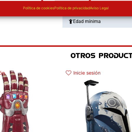
Tipo
Política de cookies
Política de privacidad
Aviso Legal
Edad mínima
OTROS PRODUCT
El precio original era: 129.90€.
El precio actual es: 97.42€.
ión
Inicie sesión