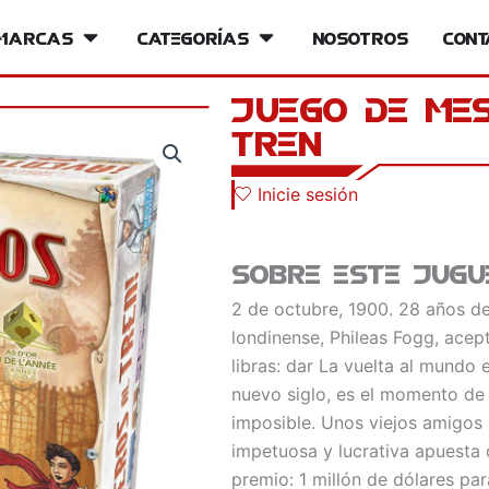
iversos
Marcas
Open Marcas
Categorías
Open Categorías
Nosotros
Cont
Juego De Me
Tren
Inicie sesión
Sobre este jugu
2 de octubre, 1900. 28 años d
londinense, Phileas Fogg, acep
libras: dar La vuelta al mundo
nuevo siglo, es el momento de
imposible. Unos viejos amigos 
impetuosa y lucrativa apuesta 
premio: 1 millón de dólares pa