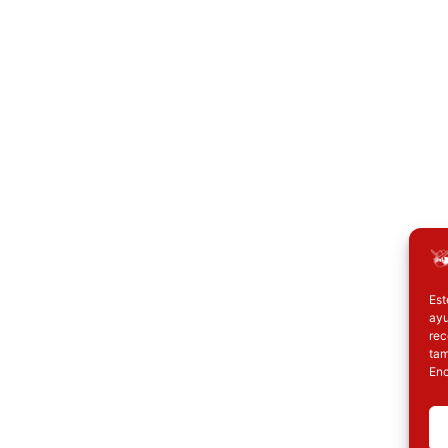
Est
ayu
rec
tam
Enc