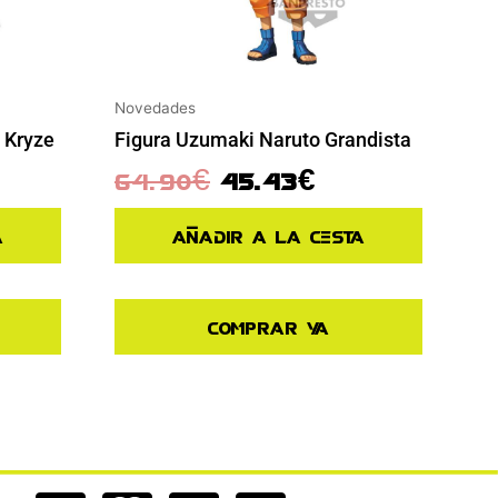
Novedades
 Kryze
Figura Uzumaki Naruto Grandista
64.90
€
45.43
€
a
Añadir a la cesta
Comprar ya