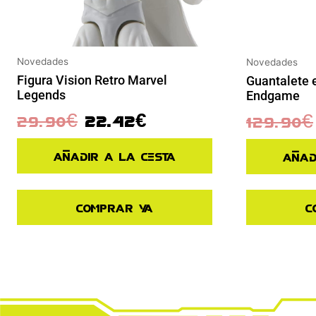
Novedades
Novedades
Figura Vision Retro Marvel
Guantalete 
Legends
Endgame
29.90
€
22.42
€
129.90
€
Añadir a la cesta
Añad
Comprar ya
C