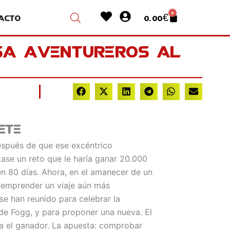
Heart
User-
0
acto
0.00
€
Cart
circle
sa Aventureros Al
ete
espués de que ese excéntrico
tase un reto que le haría ganar 20.000
 en 80 días. Ahora, en el amanecer de un
 emprender un viaje aún más
se han reunido para celebrar la
de Fogg, y para proponer una nueva. El
ra el ganador. La apuesta: comprobar