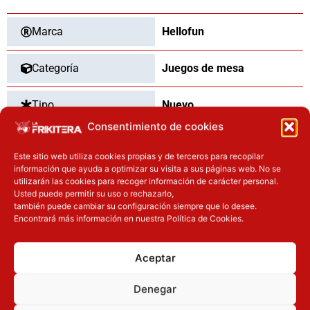
Marca
Hellofun
Categoría
Juegos de mesa
Tipo
Nuevo
Consentimiento de cookies
Este sitio web utiliza cookies propias y de terceros para recopilar
información que ayuda a optimizar su visita a sus páginas web. No se
OTROS PRODUCTOS QUE TE
utilizarán las cookies para recoger información de carácter personal.
PUEDEN INTERESAR
Usted puede permitir su uso o rechazarlo,
también puede cambiar su configuración siempre que lo desee.
Encontrará más información en nuestra Política de Cookies.
El precio original era: 34.90€.
El precio actual es: 17.45€.
El precio actual es: 110.41€.
El precio original era: 129.90€.
Inicie sesión
Inicie sesión
Aceptar
Denegar