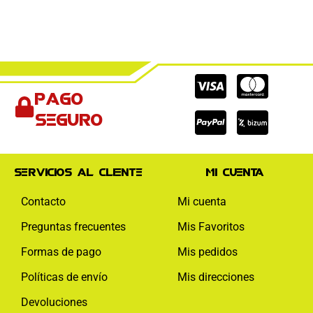
Cc-
Cc-
Cc-
Pago
visa
paypal
mas
seguro
Servicios al cliente
Mi cuenta
Contacto
Mi cuenta
Preguntas frecuentes
Mis Favoritos
Formas de pago
Mis pedidos
Políticas de envío
Mis direcciones
Devoluciones