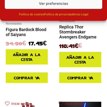
Ver preferencias
Política de cookies
Política de privacidad
Aviso Legal
Novedades
Novedades
Replica Thor
Figura Bardock Blood
Stormbreaker
of Saiyans
Avengers Endgame
34.90
€
17.45
€
129.90
€
110.41
€
Añadir a la
Añadir a la
cesta
cesta
Comprar ya
Comprar ya
El precio actual es: 97.42€.
El precio original era: 129.90€.
Inicie sesión
Inicie sesión