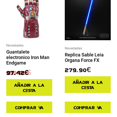
Novedades
Novedades
Guantalete
Replica Sable Leia
electronico Iron Man
Organa Force FX
Endgame
279.90
€
129.90
€
97.42
€
Añadir a la
Añadir a la
cesta
cesta
Comprar ya
Comprar ya