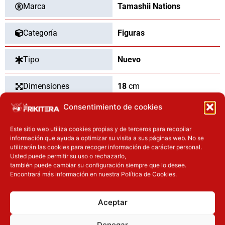
Marca
Tamashii Nations
Categoría
Figuras
Tipo
Nuevo
Dimensiones
18
cm
Consentimiento de cookies
Este sitio web utiliza cookies propias y de terceros para recopilar
OTROS PRODUCTOS QUE TE
información que ayuda a optimizar su visita a sus páginas web. No se
utilizarán las cookies para recoger información de carácter personal.
PUEDEN INTERESAR
Usted puede permitir su uso o rechazarlo,
también puede cambiar su configuración siempre que lo desee.
El precio original era: 29.90€.
El precio actual es: 22.42€.
El precio original era: 69.90€.
El preci
Encontrará más información en nuestra Política de Cookies.
Inicie sesión
Inicie sesión
Aceptar
Denegar