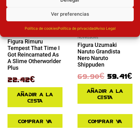
Ver preferencias
Política de cookies
Política de privacidad
Aviso Legal
Novedades
Novedades
Figura Rimuru
Figura Uzumaki
Tempest That Time I
Naruto Grandista
Got Reincarnated As
Nero Naruto
A Slime Otherworlder
Shippuden
Plus
69.90
€
59.41
€
29.90
€
22.42
€
Añadir a la
Añadir a la
cesta
cesta
Comprar ya
Comprar ya