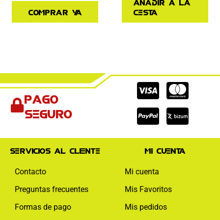
Añadir a la
Comprar ya
cesta
Cc-
Cc-
Cc-
Pago
visa
paypal
mas
seguro
Servicios al cliente
Mi cuenta
Contacto
Mi cuenta
Preguntas frecuentes
Mis Favoritos
Formas de pago
Mis pedidos