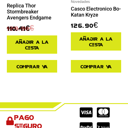
Novedades
Replica Thor
Casco Electronico Bo-
Stormbreaker
Katan Kryze
Avengers Endgame
126.90
€
129.90
€
110.41
€
Añadir a la
Añadir a la
cesta
cesta
Comprar ya
Comprar ya
Cc-
Cc-
Cc-
Pago
visa
paypal
mas
seguro