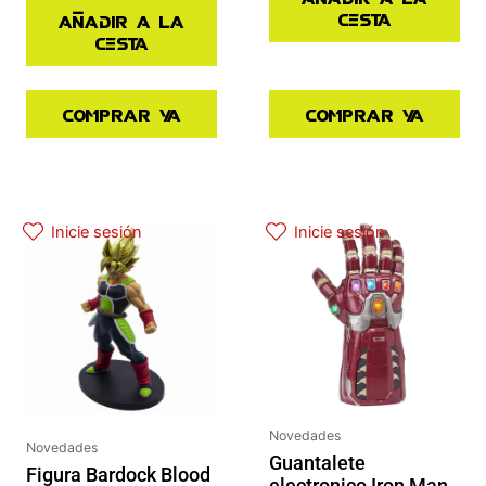
cesta
Añadir a la
cesta
Comprar ya
Comprar ya
El precio original era: 34.90€.
El precio actual es: 17.45€.
El precio actual es: 97.42€.
El precio original era: 129.90€.
Inicie sesión
Inicie sesión
Novedades
Novedades
Guantalete
Figura Bardock Blood
electronico Iron Man