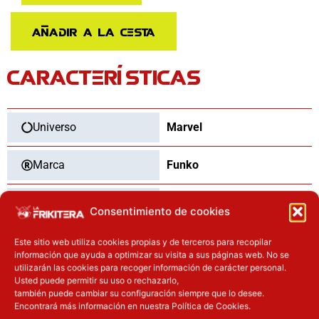
Aniversario
Marvel
Añadir a la cesta
593
cantidad
CARACTERÍSTICAS
Universo
Marvel
Marca
Funko
Categoría
Funko Pop
Consentimiento de cookies
Tipo
Nuevo
Este sitio web utiliza cookies propias y de terceros para recopilar
información que ayuda a optimizar su visita a sus páginas web. No se
utilizarán las cookies para recoger información de carácter personal.
Usted puede permitir su uso o rechazarlo,
también puede cambiar su configuración siempre que lo desee.
Encontrará más información en nuestra Política de Cookies.
OTROS PRODUCTOS QUE TE