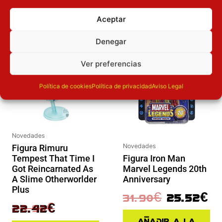
PUEDEN INTERESAR
Aceptar
El precio original era: 29.90€.
El precio actual es: 22.42€.
El precio original era: 31.90€.
El preci
Denegar
Inicie sesión
Inicie sesión
Ver preferencias
Política de cookies
Política de privacidad
Aviso Legal
Novedades
Novedades
Figura Rimuru
Tempest That Time I
Figura Iron Man
Got Reincarnated As
Marvel Legends 20th
A Slime Otherworlder
Anniversary
Plus
31.90
€
25.52
€
29.90
€
22.42
€
Añadir a la