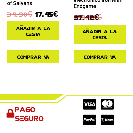
of Saiyans
Endgame
34.90
€
17.45
€
129.90
€
97.42
€
Añadir a la
Añadir a la
cesta
cesta
Comprar ya
Comprar ya
Cc-
Cc-
Cc-
Pago
visa
paypal
mas
seguro