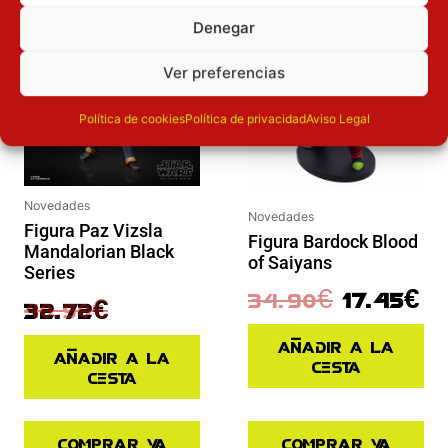
Inicie sesión
Inicie sesión
Denegar
Ver preferencias
Política de cookies
Política de privacidad
Aviso Legal
Novedades
Novedades
Figura Paz Vizsla
Figura Bardock Blood
Mandalorian Black
of Saiyans
Series
34.90
€
17.45
€
40.90
€
32.72
€
Añadir a la
Añadir a la
cesta
cesta
Comprar ya
Comprar ya