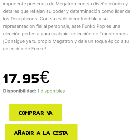
imponente presencia de Megatron con su diseño icónico y
detalles que reflejan su poder y determinación como líder de
los Decepticons. Con su estilo inconfundible y su
representación fiel al personaje, este Funko Pop es una
elección perfecta para cualquier colección de Transformers.
¡Consigue ya tu propio Megatron y dale un toque épico a tu
colección de Funko!
17.95
€
Funko
Disponibilidad:
1 disponibles
Pop
Megatron
Comprar ya
Transformers
24
cantidad
Añadir a la cesta