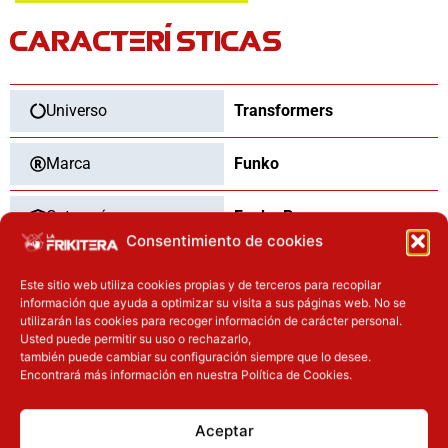
CARACTERÍSTICAS
Universo
Transformers
Marca
Funko
Categoría
Funko Pop
Consentimiento de cookies
Tipo
Nuevo
Este sitio web utiliza cookies propias y de terceros para recopilar
información que ayuda a optimizar su visita a sus páginas web. No se
utilizarán las cookies para recoger información de carácter personal.
Usted puede permitir su uso o rechazarlo,
también puede cambiar su configuración siempre que lo desee.
OTROS PRODUCTOS QUE TE
Encontrará más información en nuestra Política de Cookies.
PUEDEN INTERESAR
Aceptar
El precio original era: 40.90€.
El precio actual es: 32.72€.
El precio original era: 34.90€.
El precio