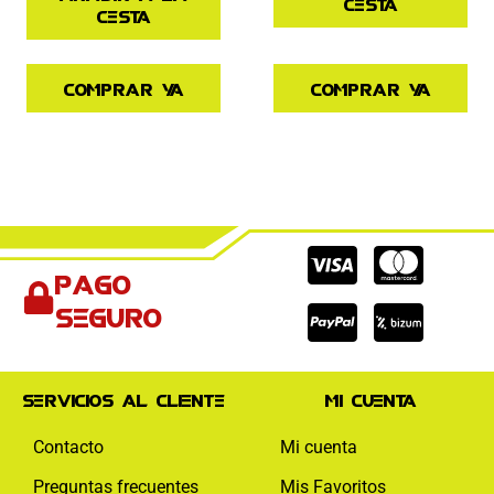
cesta
cesta
Comprar ya
Comprar ya
Cc-
Cc-
Cc-
Pago
visa
paypal
mas
seguro
Servicios al cliente
Mi cuenta
Contacto
Mi cuenta
Preguntas frecuentes
Mis Favoritos