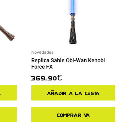
Novedades
Replica Sable Obi-Wan Kenobi
Force FX
369.90
€
a
Añadir a la cesta
Comprar ya