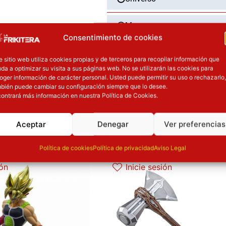
cantidad
Marca
Consentimiento de cookies
Categoría
e sitio web utiliza cookies propias y de terceros para recopilar información que
da a optimizar su visita a sus páginas web. No se utilizarán las cookies para
oger información de carácter personal. Usted puede permitir su uso o rechazarlo,
Tipo
bién puede cambiar su configuración siempre que lo desee.
ontrará más información en nuestra Política de Cookies.
Aceptar
Denegar
Ver preferencias
OTROS PRODUCT
Política de cookies
Política de privacidad
Aviso Legal
l precio original era: 34.90€.
El precio actual es: 17.45€.
El precio original era: 129.90€.
El precio ac
ión
Inicie sesión