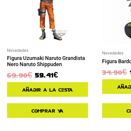
Novedades
Novedades
Figura Uzumaki Naruto Grandista
Figura Bard
Nero Naruto Shippuden
34.90
€
69.90
€
59.41
€
Añad
Añadir a la cesta
Comprar ya
C