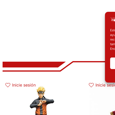
Est
ayu
rec
tam
Enc
El precio original era: 69.90€.
El precio actual es: 59.41€.
E
Inicie sesión
Inicie ses