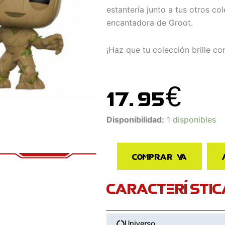
estantería junto a tus otros co
encantadora de Groot.
¡Haz que tu colección brille co
17.95
€
Funko
Disponibilidad:
1 disponibles
Pop
Groot
Comprar ya
Guardianes
De
CARACTERÍSTIC
La
galaxia
Vol2
202
Universo