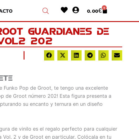
Heart
User-
0
acto
0.00
€
Cart
circle
root Guardianes De
Vol2 202
ete
de Funko Pop de Groot, te tengo una excelente
Pop de Groot número 202! Esta figura presenta a
apturando su encanto y ternura en un diseño
gura de vinilo es el regalo perfecto para cualquier
 Vol. 2 y de Groot en particular. Colócala en tu