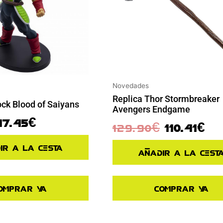
Novedades
Replica Thor Stormbreaker
ock Blood of Saiyans
Avengers Endgame
17.45
€
129.90
€
110.41
€
ir a la cesta
Añadir a la cest
omprar ya
Comprar ya