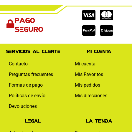
Cc-
Cc-
Cc-
Pago
visa
paypal
mas
seguro
Servicios al cliente
Mi cuenta
Contacto
Mi cuenta
Preguntas frecuentes
Mis Favoritos
Formas de pago
Mis pedidos
Políticas de envío
Mis direcciones
Devoluciones
Legal
La tienda