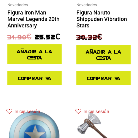
Novedades
Novedades
Figura Naruto
Figura Iron Man
Shippuden Vibration
Marvel Legends 20th
Stars
Anniversary
37.90
€
31.90
€
25.52
€
30.32
€
Añadir a la
Añadir a la
cesta
cesta
Comprar ya
Comprar ya
El precio actual es: 87.92€.
El precio original era: 109.90€.
El precio actual es: 110.41€.
El precio original era: 129.90€.
Inicie sesión
Inicie sesión