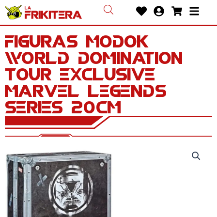
Ir
Heart
User-
Shoppin
Bars
al
circle
cart
contenido
Figuras Modok
World Domination
Tour Exclusive
Marvel Legends
Series 20cm