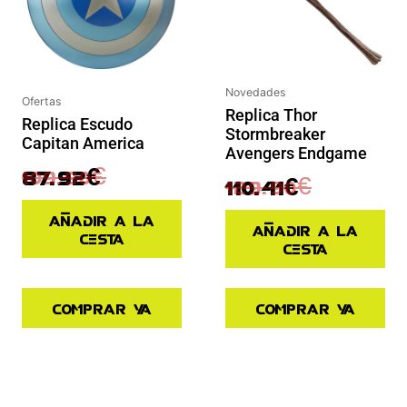
Novedades
Ofertas
Replica Thor
Replica Escudo
Stormbreaker
Capitan America
Avengers Endgame
109.90
€
87.92
€
129.90
€
110.41
€
Añadir a la
Añadir a la
cesta
cesta
Comprar ya
Comprar ya