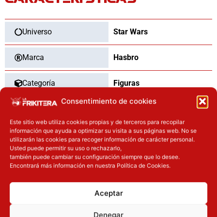
cantidad
Universo
Star Wars
Marca
Hasbro
Categoría
Figuras
Consentimiento de cookies
Tipo
Nuevo
Este sitio web utiliza cookies propias y de terceros para recopilar
información que ayuda a optimizar su visita a sus páginas web. No se
utilizarán las cookies para recoger información de carácter personal.
Usted puede permitir su uso o rechazarlo,
OTROS PRODUCTOS QUE TE
también puede cambiar su configuración siempre que lo desee.
Encontrará más información en nuestra Política de Cookies.
PUEDEN INTERESAR
El precio original era: 29.90€.
El precio actual es: 22.42€.
El precio actual es: 97.42€.
El precio original era: 129.90€.
Aceptar
Inicie sesión
Inicie sesión
Denegar