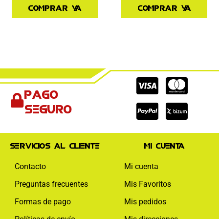
Comprar ya
Comprar ya
Cc-
Cc-
Cc-
Pago
visa
paypal
mas
seguro
Servicios al cliente
Mi cuenta
Contacto
Mi cuenta
Preguntas frecuentes
Mis Favoritos
Formas de pago
Mis pedidos