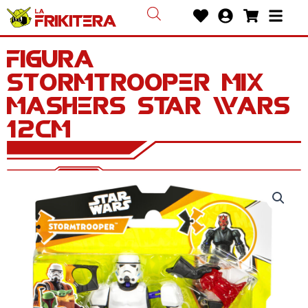
Ir
Heart
User-
Shoppin
Bars
al
circle
cart
contenido
Figura
Stormtrooper Mix
Mashers Star Wars
12cm