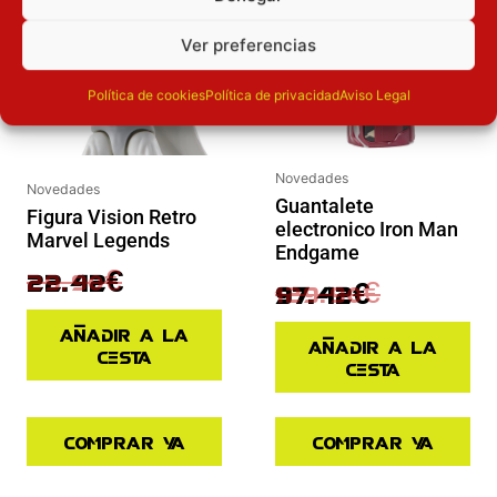
Ver preferencias
Política de cookies
Política de privacidad
Aviso Legal
Novedades
Novedades
Guantalete
Figura Vision Retro
electronico Iron Man
Marvel Legends
Endgame
29.90
€
22.42
€
129.90
€
97.42
€
Añadir a la
Añadir a la
cesta
cesta
Comprar ya
Comprar ya