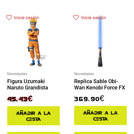
El precio actual es: 45.43€.
El precio original era: 64.90€.
Inicie sesión
Inicie sesión
Novedades
Novedades
Figura Uzumaki
Replica Sable Obi-
Naruto Grandista
Wan Kenobi Force FX
64.90
€
369.90
€
45.43
€
Añadir a la
Añadir a la
cesta
cesta