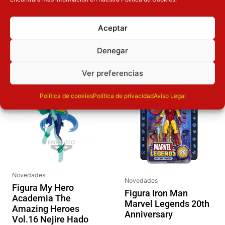
Aceptar
OTROS PRODUCTOS QUE TE
PUEDEN INTERESAR
Denegar
El precio original era: 32.90€.
El precio actual es: 26.32€.
El precio original era: 31.90€.
El preci
Ver preferencias
Inicie sesión
Inicie sesión
Política de cookies
Política de privacidad
Aviso Legal
Novedades
Novedades
Figura My Hero
Figura Iron Man
Academia The
Marvel Legends 20th
Amazing Heroes
Anniversary
Vol.16 Nejire Hado