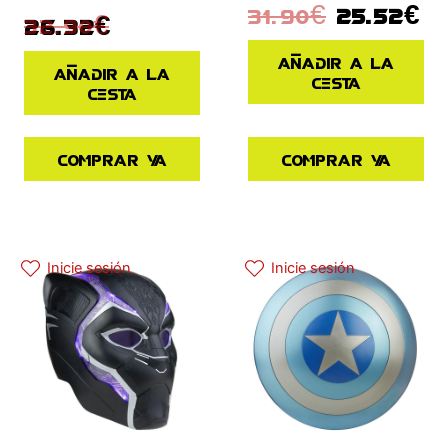
31.90
€
25.52
€
32.90
€
26.32
€
Añadir a la
Añadir a la
cesta
cesta
Comprar ya
Comprar ya
El precio actual es: 97.42€.
El precio original era: 129.90€.
El precio actual es: 87.92€.
El precio original era: 109.90€.
Inicie sesión
Inicie sesión