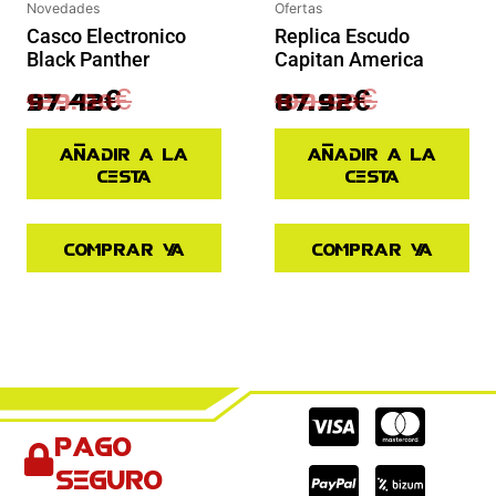
Novedades
Ofertas
Casco Electronico
Replica Escudo
Black Panther
Capitan America
129.90
€
109.90
€
97.42
€
87.92
€
Añadir a la
Añadir a la
cesta
cesta
Comprar ya
Comprar ya
Cc-
Cc-
Cc-
Pago
visa
paypal
mas
seguro