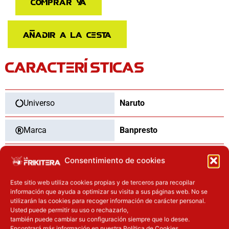
Comprar ya
SHIPPUDEN
–
VIBRATION
Añadir a la cesta
STARS
cantidad
CARACTERÍSTICAS
Universo
Naruto
Marca
Banpresto
Categoría
Figuras
Consentimiento de cookies
Este sitio web utiliza cookies propias y de terceros para recopilar
Tipo
Nuevo
información que ayuda a optimizar su visita a sus páginas web. No se
utilizarán las cookies para recoger información de carácter personal.
Usted puede permitir su uso o rechazarlo,
Dimensiones
15
cm
también puede cambiar su configuración siempre que lo desee.
Encontrará más información en nuestra Política de Cookies.