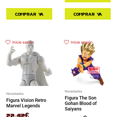
Comprar ya
Comprar ya
El precio original era: 29.90€.
El precio actual es: 22.42€.
Inicie sesión
Inicie sesión
Novedades
Novedades
Figura The Son
Figura Vision Retro
Gohan Blood of
Marvel Legends
Saiyans
29.90
€
22.42
€