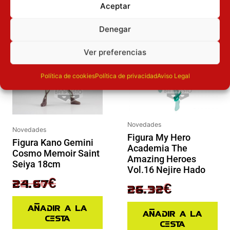
Aceptar
El precio original era: 32.90€.
El precio actual es: 24.67€.
El precio original era: 32.90€.
El precio actual es: 26.32€.
Inicie sesión
Inicie sesión
Denegar
Ver preferencias
Política de cookies
Política de privacidad
Aviso Legal
Novedades
Novedades
Figura My Hero
Figura Kano Gemini
Academia The
Cosmo Memoir Saint
Amazing Heroes
Seiya 18cm
Vol.16 Nejire Hado
32.90
€
24.67
€
32.90
€
26.32
€
Añadir a la
Añadir a la
cesta
cesta