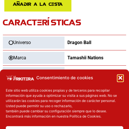
Super
Añadir a la cesta
Saiyan
Son
CARACTERÍSTICAS
Goku
The
Games
Begin
Universo
Dragon Ball
Dragon
Ball
Marca
Tamashii Nations
Z
14,5cm
Categoría
Figuras
cantidad
Consentimiento de cookies
Tipo
Nuevo
Este sitio web utiliza cookies propias y de terceros para recopilar
información que ayuda a optimizar su visita a sus páginas web. No se
utilizarán las cookies para recoger información de carácter personal.
Usted puede permitir su uso o rechazarlo,
también puede cambiar su configuración siempre que lo desee.
OTROS PRODUCTOS QUE TE
Encontrará más información en nuestra Política de Cookies.
PUEDEN INTERESAR