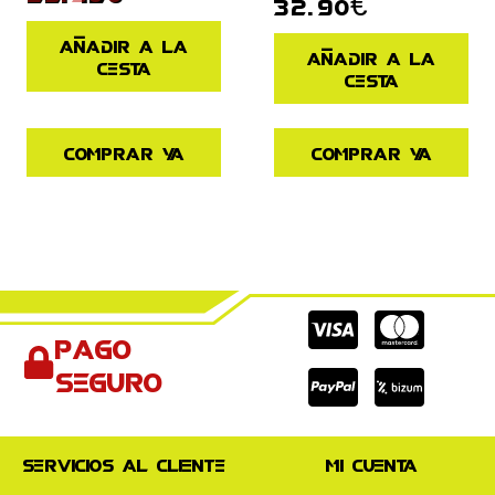
32.90
€
Añadir a la
Añadir a la
cesta
cesta
Comprar ya
Comprar ya
Cc-
Cc-
Cc-
Pago
visa
paypal
mas
seguro
Servicios al cliente
Mi cuenta