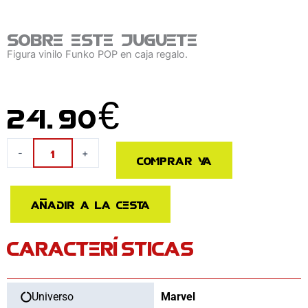
Sobre este juguete
Figura vinilo Funko POP en caja regalo.
24.90
€
Figura
-
+
Comprar ya
POP
Super
Marvel
Añadir a la cesta
What
If..?
CARACTERÍSTICAS
Avenger
Mech
cantidad
Universo
Marvel