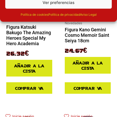
Ver preferencias
Política de cookies
Política de privacidad
Aviso Legal
Novedades
Novedades
Figura Katsuki
Figura Kano Gemini
Bakugo The Amazing
Cosmo Memoir Saint
Heroes Special My
Seiya 18cm
Hero Academia
32.90
€
24.67
€
32.90
€
26.32
€
Añadir a la
Añadir a la
cesta
cesta
Comprar ya
Comprar ya
El precio actual es: 97.42€.
El precio original era: 129.90€.
El precio actual es: 87.92€.
El precio original era: 109.90€.
Inicie sesión
Inicie sesión