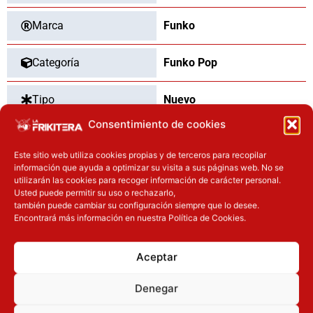
Marca
Funko
Categoría
Funko Pop
Tipo
Nuevo
Consentimiento de cookies
Este sitio web utiliza cookies propias y de terceros para recopilar
OTROS PRODUCTOS QUE TE
información que ayuda a optimizar su visita a sus páginas web. No se
utilizarán las cookies para recoger información de carácter personal.
PUEDEN INTERESAR
Usted puede permitir su uso o rechazarlo,
también puede cambiar su configuración siempre que lo desee.
Encontrará más información en nuestra Política de Cookies.
El precio original era: 32.90€.
El precio actual es: 26.32€.
El precio original era: 32.90€.
El precio actual es: 24.67€.
Inicie sesión
Inicie sesión
Aceptar
Denegar