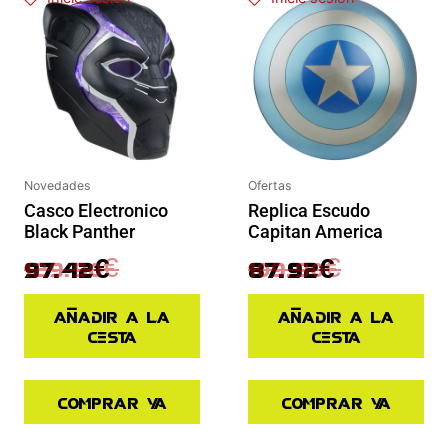
Novedades
Ofertas
Casco Electronico
Replica Escudo
Black Panther
Capitan America
129.90
€
109.90
€
97.42
€
87.92
€
Añadir a la
Añadir a la
cesta
cesta
Comprar ya
Comprar ya