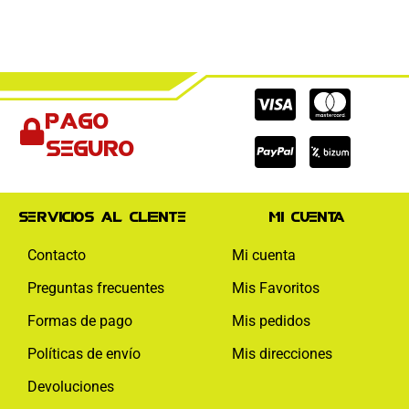
Cc-
Cc-
Cc-
Pago
visa
paypal
mas
seguro
Servicios al cliente
Mi cuenta
Contacto
Mi cuenta
Preguntas frecuentes
Mis Favoritos
Formas de pago
Mis pedidos
Políticas de envío
Mis direcciones
Devoluciones