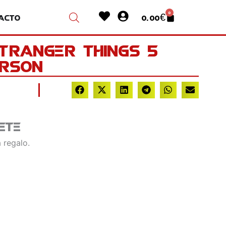
Heart
User-
0
acto
0.00
€
Cart
circle
Stranger Things 5
erson
ete
 regalo.