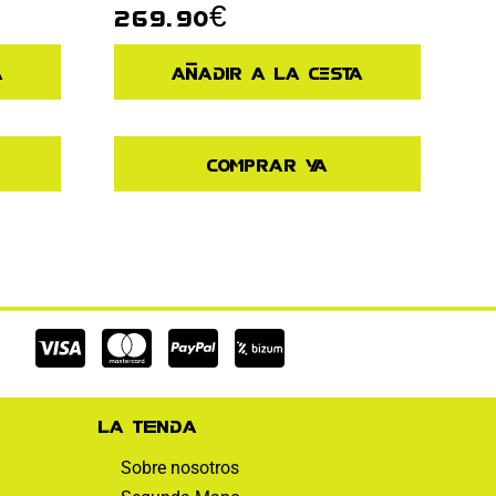
269.90
€
a
Añadir a la cesta
Comprar ya
Cc-
Cc-
Cc-
visa
mastercard
paypal
La tienda
Sobre nosotros