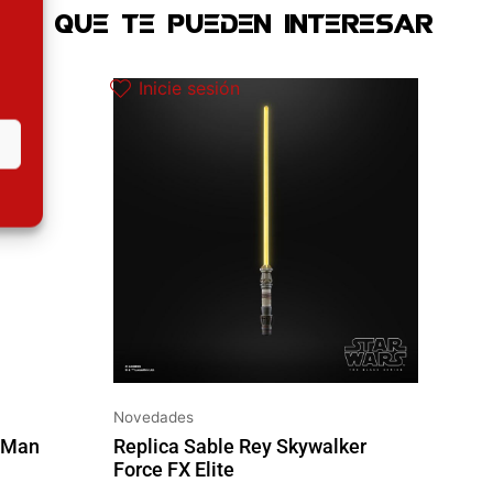
OS QUE TE PUEDEN INTERESAR
 actual es: 97.42€.
Inicie sesión
Novedades
n Man
Replica Sable Rey Skywalker
Force FX Elite