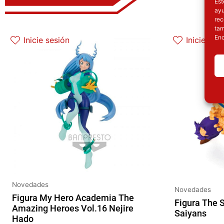
Est
ayu
rec
El precio original era: 32.90€.
El precio actual es: 26.32€.
tam
Enc
Inicie sesión
Inicie ses
Novedades
Novedades
Figura My Hero Academia The
Figura The 
Amazing Heroes Vol.16 Nejire
Saiyans
Hado