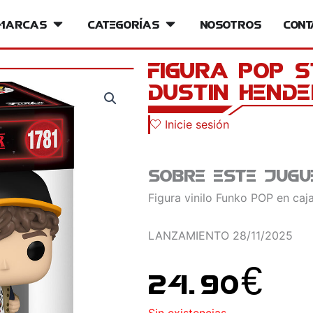
iversos
Marcas
Open Marcas
Categorías
Open Categorías
Nosotros
Cont
Figura POP 
Dustin Hend
Inicie sesión
Sobre este jugu
Figura vinilo Funko POP en caja
LANZAMIENTO
28/11/2025
24.90
€