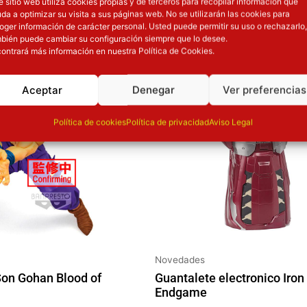
e sitio web utiliza cookies propias y de terceros para recopilar información que
OTROS PRODUCT
da a optimizar su visita a sus páginas web. No se utilizarán las cookies para
oger información de carácter personal. Usted puede permitir su uso o rechazarlo,
El precio original era: 129.90€.
El precio
bién puede cambiar su configuración siempre que lo desee.
ontrará más información en nuestra Política de Cookies.
ión
Inicie sesión
Aceptar
Denegar
Ver preferencias
Política de cookies
Política de privacidad
Aviso Legal
Novedades
Son Gohan Blood of
Guantalete electronico Iro
Endgame