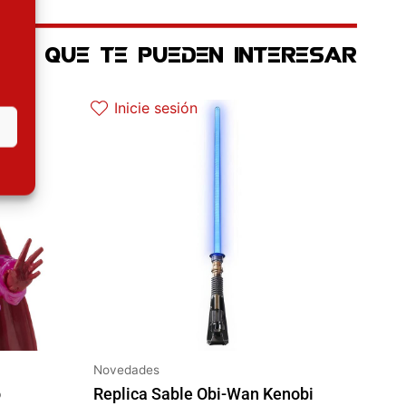
OS QUE TE PUEDEN INTERESAR
ctual es: 22.42€.
Inicie sesión
Novedades
o
Replica Sable Obi-Wan Kenobi