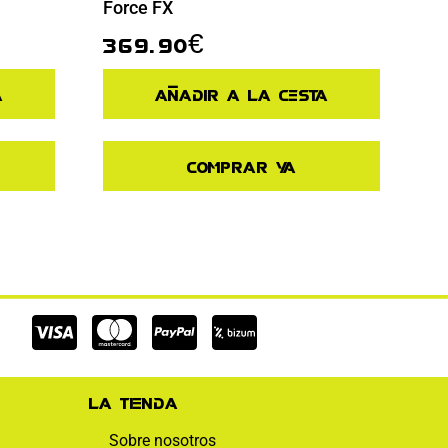
Force FX
369.90
€
a
Añadir a la cesta
Comprar ya
Cc-
Cc-
Cc-
visa
mastercard
paypal
La tienda
Sobre nosotros