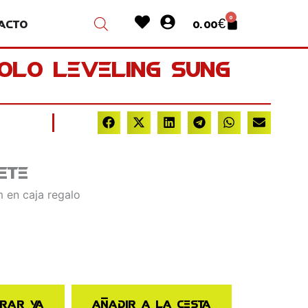
Heart
User-
0
acto
0.00
€
Cart
circle
Solo Leveling Sung
ete
 en caja regalo
rar ya
Añadir a la cesta