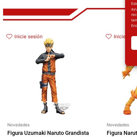
Est
ayu
rec
tam
Enc
El precio original era: 69.90€.
El precio actual es: 59.41€.
El
Inicie sesión
Inicie ses
Novedades
Novedades
Figura Uzumaki Naruto Grandista
Figura Naru