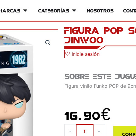
iversos
Marcas
Open Marcas
Categorías
Open Categorías
Nosotros
Cont
Figura POP 
Jinwoo
Inicie sesión
Sobre este jugu
Figura vinilo Funko POP de 9cm
16.90
€
Figura
-
+
Comp
POP