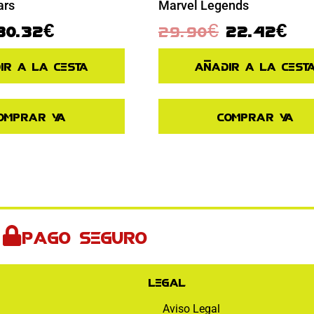
Marvel Legends
ars
29.90
€
22.42
€
30.32
€
Añadir a la cest
ir a la cesta
Comprar ya
omprar ya
Pago seguro
Legal
Aviso Legal