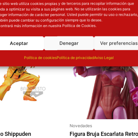
e sitio web utiliza cookies propias y de terceros para recopilar información que
da a optimizar su visita a sus páginas web. No se utilizarán las cookies para
OTROS PRODUCT
oger información de carácter personal. Usted puede permitir su uso o rechazarlo,
bién puede cambiar su configuración siempre que lo desee.
ontrará más información en nuestra Política de Cookies.
 precio original era: 37.90€.
El precio actual es: 30.32€.
El precio original era: 29.90€.
El precio a
ión
Inicie sesión
Aceptar
Denegar
Ver preferencias
Política de cookies
Política de privacidad
Aviso Legal
Novedades
Figura Bruja Escarlata Retr
to Shippuden