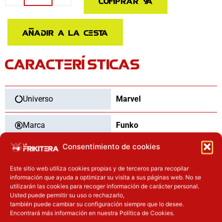
Comprar ya
POP
Nooks
Marvel
Añadir a la cesta
Tony
Stark
CARACTERÍSTICAS
in
His
Workshop
cantidad
Universo
Marvel
Marca
Funko
Consentimiento de cookies
Categoría
Funko Pop
Este sitio web utiliza cookies propias y de terceros para recopilar
Tipo
Nuevo
información que ayuda a optimizar su visita a sus páginas web. No se
utilizarán las cookies para recoger información de carácter personal.
Usted puede permitir su uso o rechazarlo,
también puede cambiar su configuración siempre que lo desee.
Encontrará más información en nuestra Política de Cookies.