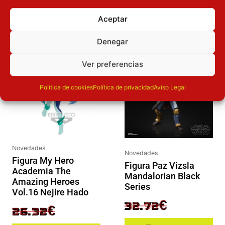
OTROS PRODUCTOS QUE TE
PUEDEN INTERESAR
Aceptar
El precio original era: 32.90€.
El precio actual es: 26.32€.
El precio original era: 40.90€.
El precio actual es: 32.72€.
Denegar
Inicie sesión
Inicie sesión
Ver preferencias
Política de cookies
Política de privacidad
Aviso Legal
Novedades
Novedades
Figura My Hero
Figura Paz Vizsla
Academia The
Mandalorian Black
Amazing Heroes
Series
Vol.16 Nejire Hado
40.90
€
32.72
€
32.90
€
26.32
€