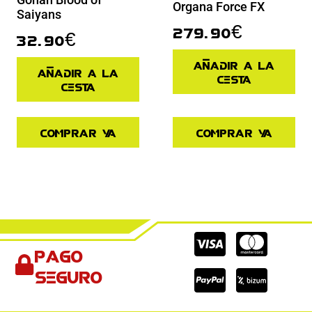
Organa Force FX
Saiyans
279.90
€
32.90
€
Añadir a la
Añadir a la
cesta
cesta
Comprar ya
Comprar ya
Cc-
Cc-
Cc-
Pago
visa
paypal
mas
seguro