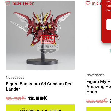
rec
Inicie sesión
Inicie ses
tam
Enc
Novedades
Novedades
Figura My 
Figura Banpresto Sd Gundam Red
Amazing Her
Lander
Hado
16.90
€
13.52
€
32.90
€
Añadir a la cesta