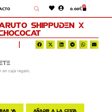
Heart
User-
0
acto
0.00
€
Cart
circle
Naruto Shippuden X
 Chococat
ete
 en caja regalo.
rar ya
Añadir a la cesta