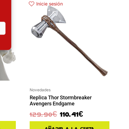
Inicie sesión
Novedades
Replica Thor Stormbreaker
Avengers Endgame
129.90
€
110.41
€
a
Añadir a la cesta