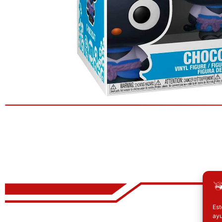
Est
El precio original era: 16.90€.
El precio actual es: 13.52€.
E
ayu