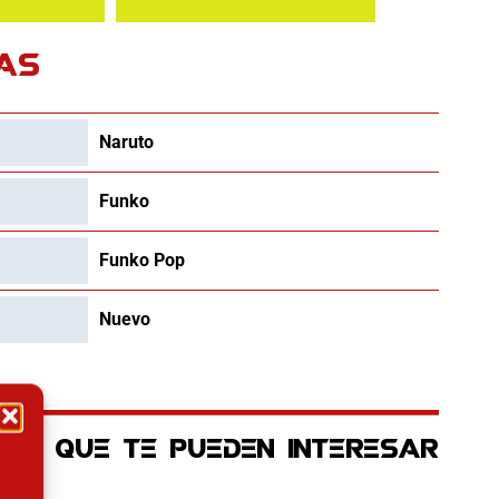
AS
Naruto
Funko
Funko Pop
Nuevo
OS QUE TE PUEDEN INTERESAR
ctual es: 22.42€.
El precio original era: 129.90€.
El precio actual es: 110.41€.