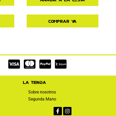
Comprar ya
Cc-
Cc-
Cc-
visa
mastercard
paypal
La tienda
Sobre nosotros
Segunda Mano
Facebook-
Instagram
f