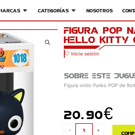
iversos
Marcas
Open Marcas
Categorías
Open Categorías
Nosotros
Cont
Figura POP 
Hello Kitty
Inicie sesión
Sobre este jugu
Figura vinilo Funko POP de 9cm
20.90
€
Figura
-
+
Comp
POP