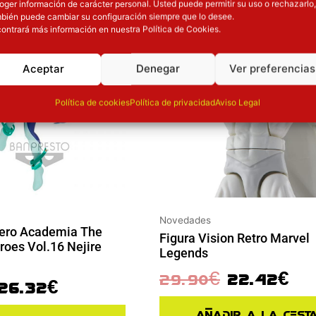
oger información de carácter personal. Usted puede permitir su uso o rechazarlo,
ión
Inicie sesión
bién puede cambiar su configuración siempre que lo desee.
ontrará más información en nuestra Política de Cookies.
Aceptar
Denegar
Ver preferencias
Política de cookies
Política de privacidad
Aviso Legal
Novedades
Hero Academia The
Figura Vision Retro Marvel
oes Vol.16 Nejire
Legends
29.90
€
22.42
€
26.32
€
Añadir a la cest