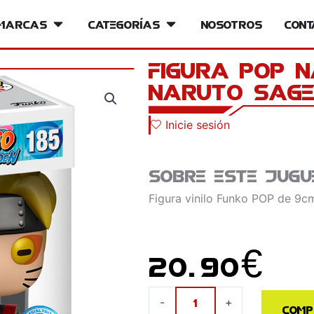
iversos
Marcas
Open Marcas
Categorías
Open Categorías
Nosotros
Cont
Figura POP 
Naruto Sage
Inicie sesión
Sobre este jugu
Figura vinilo Funko POP de 9cm
20.90
€
Figura
-
+
Comp
POP