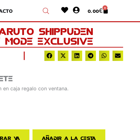
Heart
User-
0
acto
0.00
€
Cart
circle
Naruto Shippuden
 Mode Exclusive
ete
 en caja regalo con ventana.
rar ya
Añadir a la cesta