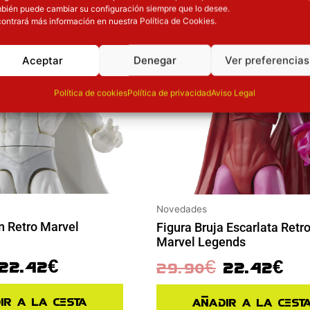
ión
Inicie sesión
bién puede cambiar su configuración siempre que lo desee.
ontrará más información en nuestra Política de Cookies.
Aceptar
Denegar
Ver preferencias
Política de cookies
Política de privacidad
Aviso Legal
Novedades
n Retro Marvel
Figura Bruja Escarlata Retr
Marvel Legends
22.42
€
29.90
€
22.42
€
ir a la cesta
Añadir a la cest