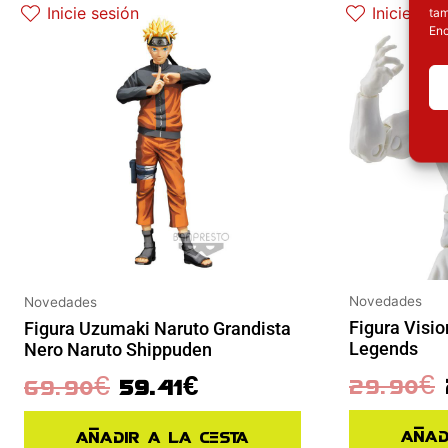
Inicie sesión
Inicie ses
tam
Enc
Novedades
Novedades
Figura Visio
Figura Uzumaki Naruto Grandista
Legends
Nero Naruto Shippuden
29.90
€
69.90
€
59.41
€
Añad
Añadir a la cesta