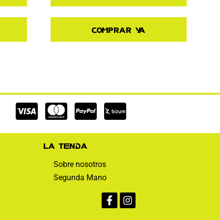
Comprar ya
Cc-
Cc-
Cc-
visa
mastercard
paypal
La tienda
Sobre nosotros
Segunda Mano
Facebook-
Instagram
f