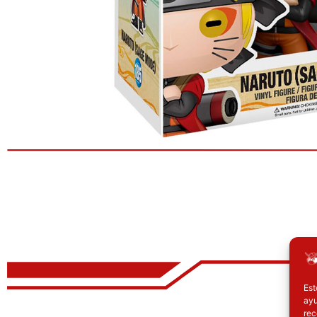
Est
ayu
El precio original era: 69.90€.
El precio actual es: 59.41€.
E
rec