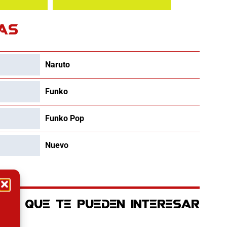
AS
Naruto
Funko
Funko Pop
Nuevo
OS QUE TE PUEDEN INTERESAR
ctual es: 22.42€.