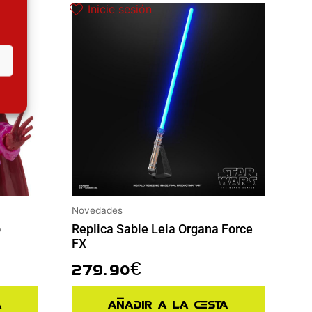
Inicie sesión
Novedades
o
Replica Sable Leia Organa Force
FX
279.90
€
a
Añadir a la cesta