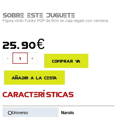
Sobre este juguete
Figura vinilo Funko POP de 9cm en caja regalo con ventana.
25.90
€
Figura
-
+
Comprar ya
POP
Naruto
Shippuden
Añadir a la cesta
Madara
Exclusive
CARACTERÍSTICAS
cantidad
Universo
Naruto