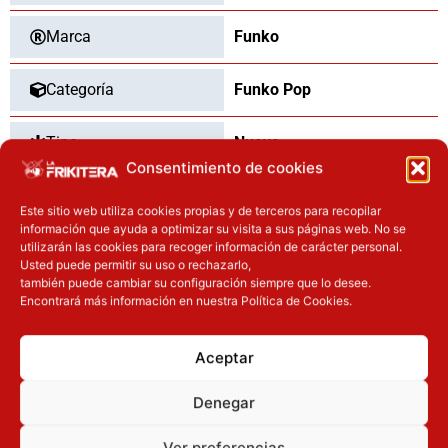
Marca
Funko
Categoría
Funko Pop
Tipo
Nuevo
Consentimiento de cookies
Este sitio web utiliza cookies propias y de terceros para recopilar
información que ayuda a optimizar su visita a sus páginas web. No se
OTROS PRODUCTOS QUE TE
utilizarán las cookies para recoger información de carácter personal.
Usted puede permitir su uso o rechazarlo,
PUEDEN INTERESAR
también puede cambiar su configuración siempre que lo desee.
Encontrará más información en nuestra Política de Cookies.
El precio original era: 32.90€.
El precio actual es: 24.67€.
El precio actual es: 110.41€.
El precio original era: 129.90€.
Inicie sesión
Inicie sesión
Aceptar
Denegar
Ver preferencias