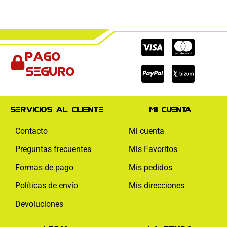
Cc-
Cc-
Cc-
Pago
visa
paypal
mas
seguro
Servicios al cliente
Mi cuenta
Contacto
Mi cuenta
Preguntas frecuentes
Mis Favoritos
Formas de pago
Mis pedidos
Políticas de envío
Mis direcciones
Devoluciones