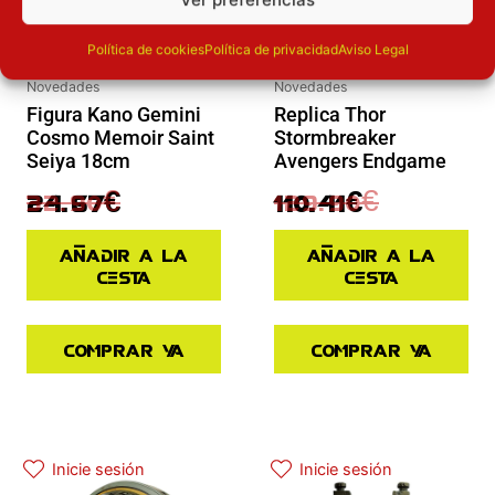
Política de cookies
Política de privacidad
Aviso Legal
Novedades
Novedades
Figura Kano Gemini
Replica Thor
Cosmo Memoir Saint
Stormbreaker
Seiya 18cm
Avengers Endgame
32.90
€
129.90
€
24.67
€
110.41
€
Añadir a la
Añadir a la
cesta
cesta
Comprar ya
Comprar ya
El precio actual es: 125.91€.
El precio original era: 139.90€.
Inicie sesión
Inicie sesión