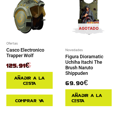
AGOTADO
Ofertas
Casco Electronico
Novedades
Trapper Wolf
Figura Dioramatic
Uchiha Itachi The
139.90
€
125.91
€
Brush Naruto
Shippuden
Añadir a la
69.90
€
cesta
Añadir a la
Comprar ya
cesta