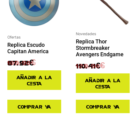
Novedades
Ofertas
Replica Thor
Replica Escudo
Stormbreaker
Capitan America
Avengers Endgame
109.90
€
87.92
€
129.90
€
110.41
€
Añadir a la
Añadir a la
cesta
cesta
Comprar ya
Comprar ya