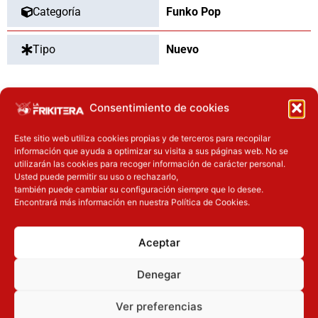
Categoría
Funko Pop
Tipo
Nuevo
Consentimiento de cookies
OTROS PRODUCTOS QUE TE
PUEDEN INTERESAR
Este sitio web utiliza cookies propias y de terceros para recopilar
información que ayuda a optimizar su visita a sus páginas web. No se
utilizarán las cookies para recoger información de carácter personal.
El precio original era: 69.90€.
El precio actual es: 59.41€.
El precio original era: 40.90€.
El precio actual es: 32.72€.
Usted puede permitir su uso o rechazarlo,
Inicie sesión
Inicie sesión
también puede cambiar su configuración siempre que lo desee.
Encontrará más información en nuestra Política de Cookies.
Aceptar
Denegar
Ver preferencias