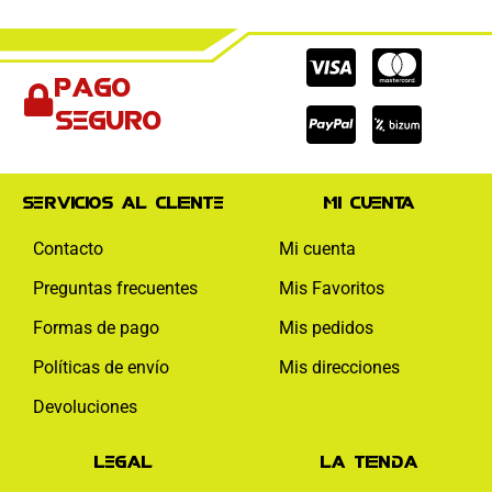
Cc-
Cc-
Cc-
Pago
visa
paypal
mas
seguro
Servicios al cliente
Mi cuenta
Contacto
Mi cuenta
Preguntas frecuentes
Mis Favoritos
Formas de pago
Mis pedidos
Políticas de envío
Mis direcciones
Devoluciones
Legal
La tienda