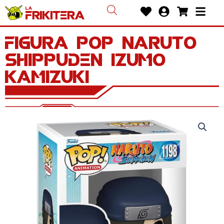
Ir
Heart
User-
Shoppin
Bars
al
circle
cart
contenido
Figura POP Naruto
Shippuden Izumo
Kamizuki