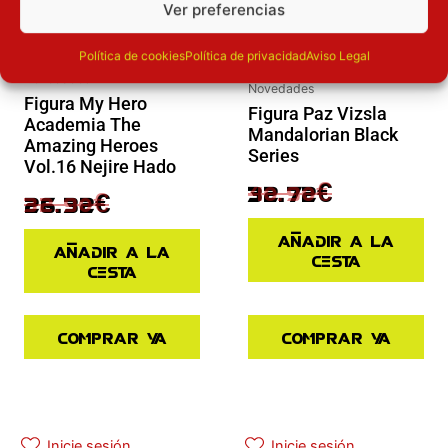
Ver preferencias
Política de cookies
Política de privacidad
Aviso Legal
Novedades
Novedades
Figura My Hero
Figura Paz Vizsla
Academia The
Mandalorian Black
Amazing Heroes
Series
Vol.16 Nejire Hado
40.90
€
32.72
€
32.90
€
26.32
€
Añadir a la
Añadir a la
cesta
cesta
Comprar ya
Comprar ya
El precio actual es: 45.43€.
El precio original era: 64.90€.
Inicie sesión
Inicie sesión