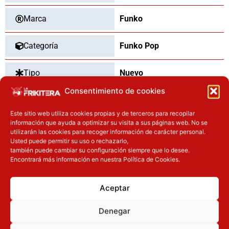
Marca
Funko
Categoría
Funko Pop
Tipo
Nuevo
Consentimiento de cookies
Este sitio web utiliza cookies propias y de terceros para recopilar
OTROS PRODUCTOS QUE TE
información que ayuda a optimizar su visita a sus páginas web. No se
utilizarán las cookies para recoger información de carácter personal.
PUEDEN INTERESAR
Usted puede permitir su uso o rechazarlo,
también puede cambiar su configuración siempre que lo desee.
Encontrará más información en nuestra Política de Cookies.
El precio original era: 32.90€.
El precio actual es: 26.32€.
El precio original era: 40.90€.
El precio actual es: 32.72€.
Inicie sesión
Inicie sesión
Aceptar
Denegar