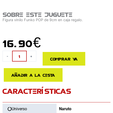
Sobre este juguete
Figura vinilo Funko POP de 9cm en caja regalo.
16.90
€
Figura
-
+
Comprar ya
POP
Naruto
Shippuden
Añadir a la cesta
Hinata
Hyuga
CARACTERÍSTICAS
cantidad
Universo
Naruto