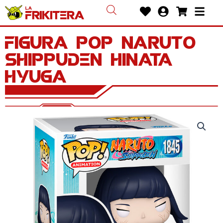
Ir
Heart
User-
Shoppin
Bars
al
circle
cart
contenido
Figura POP Naruto
Shippuden Hinata
Hyuga