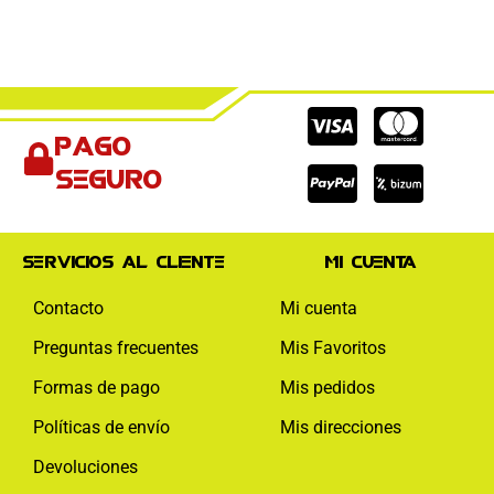
Cc-
Cc-
Cc-
Pago
visa
paypal
mas
seguro
Servicios al cliente
Mi cuenta
Contacto
Mi cuenta
Preguntas frecuentes
Mis Favoritos
Formas de pago
Mis pedidos
Políticas de envío
Mis direcciones
Devoluciones