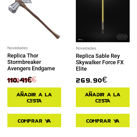
Novedades
Novedades
Replica Thor
Replica Sable Rey
Stormbreaker
Skywalker Force FX
Avengers Endgame
Elite
129.90
€
269.90
€
110.41
€
Añadir a la
Añadir a la
cesta
cesta
Comprar ya
Comprar ya