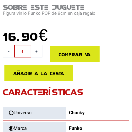
Sobre este juguete
Figura vinilo Funko POP de 9cm en caja regalo.
16.90
€
Figura
-
+
Comprar ya
POP
Muñeco
Diabolico
Añadir a la cesta
Chucky
cantidad
CARACTERÍSTICAS
Universo
Chucky
Marca
Funko