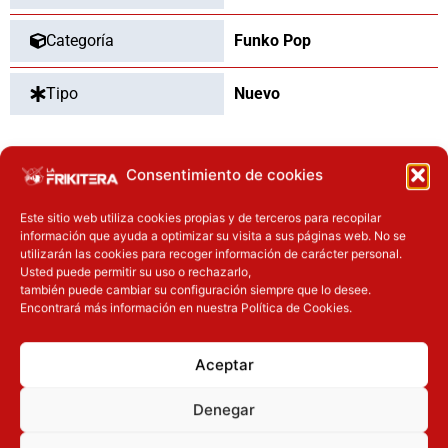
Categoría
Funko Pop
Tipo
Nuevo
Consentimiento de cookies
OTROS PRODUCTOS QUE TE
PUEDEN INTERESAR
Este sitio web utiliza cookies propias y de terceros para recopilar
información que ayuda a optimizar su visita a sus páginas web. No se
utilizarán las cookies para recoger información de carácter personal.
El precio original era: 29.90€.
El precio actual es: 22.42€.
Usted puede permitir su uso o rechazarlo,
Inicie sesión
Inicie sesión
también puede cambiar su configuración siempre que lo desee.
Encontrará más información en nuestra Política de Cookies.
Aceptar
Denegar