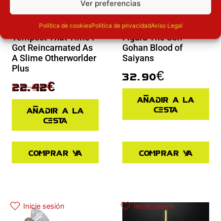
Ver preferencias
Novedades
Novedades
Figura Rimuru
Política de cookies
Política de privacidad
Aviso Legal
Tempest That Time I
Figura The Son
Got Reincarnated As
Gohan Blood of
A Slime Otherworlder
Saiyans
Plus
32.90
€
29.90
€
22.42
€
Añadir a la
cesta
Añadir a la
cesta
Comprar ya
Comprar ya
El precio actual es: 110.41€.
El precio original era: 129.90€.
Inicie sesión
Inicie sesión