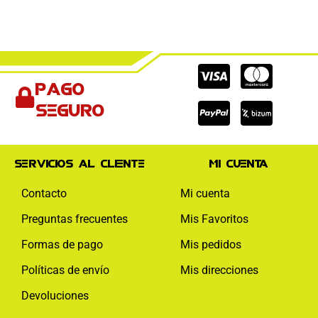
Cc-
Cc-
Cc-
Pago
visa
paypal
mas
seguro
Servicios al cliente
Mi cuenta
Contacto
Mi cuenta
Preguntas frecuentes
Mis Favoritos
Formas de pago
Mis pedidos
Políticas de envío
Mis direcciones
Devoluciones