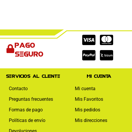
Cc-
Cc-
Cc-
Pago
visa
paypal
mas
seguro
Servicios al cliente
Mi cuenta
Contacto
Mi cuenta
Preguntas frecuentes
Mis Favoritos
Formas de pago
Mis pedidos
Políticas de envío
Mis direcciones
Devoluciones