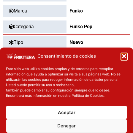
Marca
Funko
Categoría
Funko Pop
Tipo
Nuevo
Consentimiento de cookies
Este sitio web utiliza cookies propias y de terceros para recopilar
OTROS PRODUCTOS QUE TE
información que ayuda a optimizar su visita a sus páginas web. No se
PUEDEN INTERESAR
utilizarán las cookies para recoger información de carácter personal.
Usted puede permitir su uso o rechazarlo,
también puede cambiar su configuración siempre que lo desee.
El precio original era: 32.90€.
El precio actual es: 26.32€.
Encontrará más información en nuestra Política de Cookies.
Inicie sesión
Inicie sesión
Aceptar
Denegar