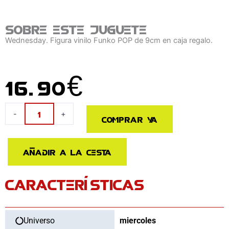
Sobre este juguete
Wednesday. Figura vinilo Funko POP de 9cm en caja regalo.
16.90
€
Figura
-
+
Comprar ya
POP
Miercoles
Marilyn
Añadir a la cesta
Thornhill
cantidad
CARACTERÍSTICAS
Universo
miercoles