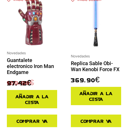
Novedades
Novedades
Guantalete
Replica Sable Obi-
electronico Iron Man
Wan Kenobi Force FX
Endgame
369.90
€
129.90
€
97.42
€
Añadir a la
Añadir a la
cesta
cesta
Comprar ya
Comprar ya