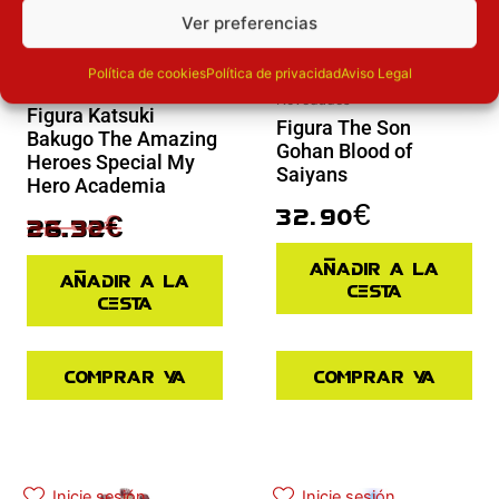
Ver preferencias
Política de cookies
Política de privacidad
Aviso Legal
Novedades
Novedades
Figura Katsuki
Figura The Son
Bakugo The Amazing
Gohan Blood of
Heroes Special My
Saiyans
Hero Academia
32.90
€
32.90
€
26.32
€
Añadir a la
Añadir a la
cesta
cesta
Comprar ya
Comprar ya
El precio actual es: 97.42€.
El precio original era: 129.90€.
Inicie sesión
Inicie sesión