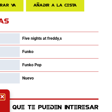
rar ya
Añadir a la cesta
AS
Five nights at freddy,s
Funko
Funko Pop
Nuevo
OS QUE TE PUEDEN INTERESAR