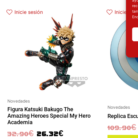
El precio original era: 32.90€.
El precio actual es: 26.32€.
rec
tam
Inicie sesión
Inicie ses
Enc
Novedades
Novedades
Figura Katsuki Bakugo The
Amazing Heroes Special My Hero
Replica Esc
Academia
109.90
€
32.90
€
26.32
€