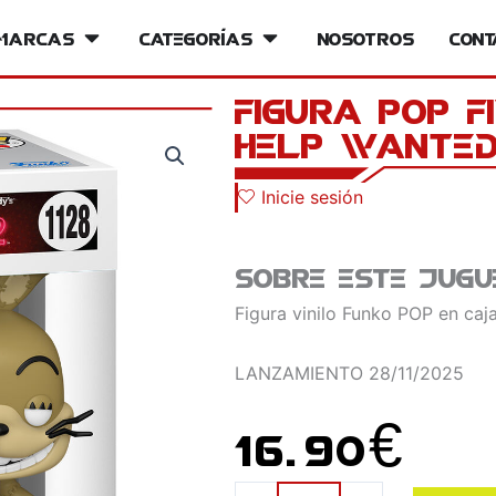
iversos
Marcas
Open Marcas
Categorías
Open Categorías
Nosotros
Cont
Figura POP F
Help Wanted
Inicie sesión
Sobre este jugu
Figura vinilo Funko POP en caja
LANZAMIENTO
28/11/2025
16.90
€
Figura