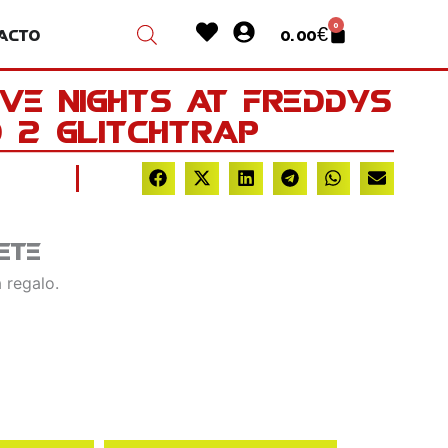
Heart
User-
0
acto
0.00
€
Cart
circle
ive Nights at Freddys
 2 Glitchtrap
ete
 regalo.