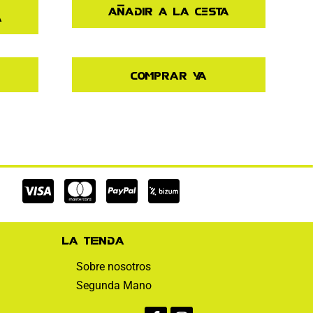
Añadir a la cesta
a
Comprar ya
Cc-
Cc-
Cc-
visa
mastercard
paypal
La tienda
Sobre nosotros
Segunda Mano
Facebook-
Instagram