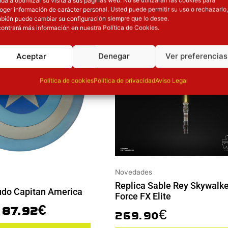
El precio original era: 109.90€.
El precio actual es: 87.92€.
oger información de carácter personal. Usted puede permitir su uso o rechazarlo,
bién puede cambiar su configuración siempre que lo desee.
ión
Inicie sesión
ontrará más información en nuestra Política de Cookies.
Aceptar
Denegar
Ver preferencias
Política de cookies
Política de privacidad
Aviso Legal
Novedades
Replica Sable Rey Skywalke
udo Capitan America
Force FX Elite
87.92
€
269.90
€