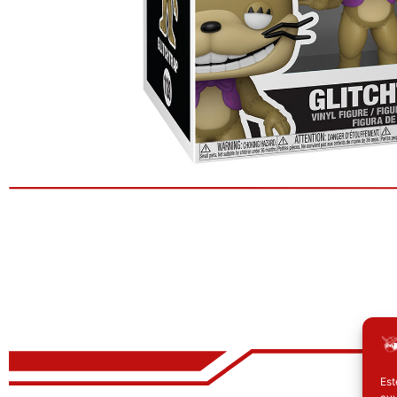
Est
ayu