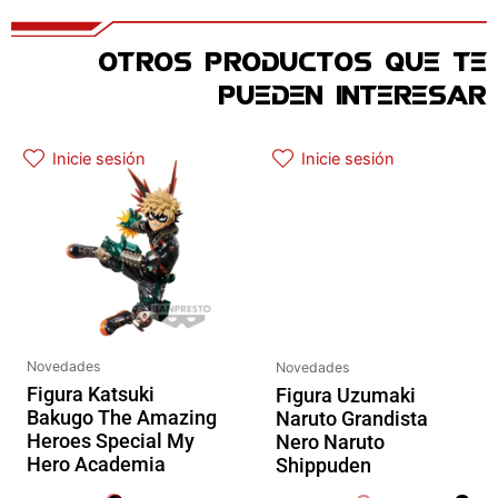
OTROS PRODUCTOS QUE TE
PUEDEN INTERESAR
El precio original era: 32.90€.
El precio actual es: 26.32€.
El precio original era: 69.90€.
El preci
Inicie sesión
Inicie sesión
Novedades
Novedades
Figura Katsuki
Figura Uzumaki
Bakugo The Amazing
Naruto Grandista
Heroes Special My
Nero Naruto
Hero Academia
Shippuden