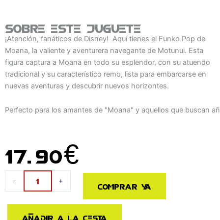
Sobre este juguete
¡Atención, fanáticos de Disney! Aquí tienes el Funko Pop de
Moana, la valiente y aventurera navegante de Motunui. Esta
figura captura a Moana en todo su esplendor, con su atuendo
tradicional y su característico remo, lista para embarcarse en
nuevas aventuras y descubrir nuevos horizontes.
Perfecto para los amantes de "Moana" y aquellos que buscan añad
17.90
€
Figura
-
+
Comprar ya
POP
Disney
Vaiana
Añadir a la cesta