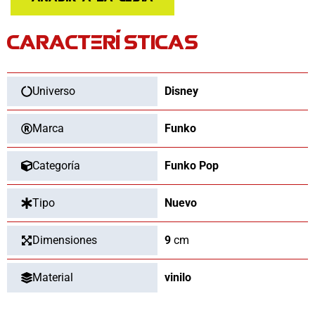
Moana
2
CARACTERÍSTICAS
Moana
&
Simea
cantidad
Universo
Disney
Marca
Funko
Categoría
Funko Pop
Tipo
Nuevo
Dimensiones
9
cm
Material
vinilo