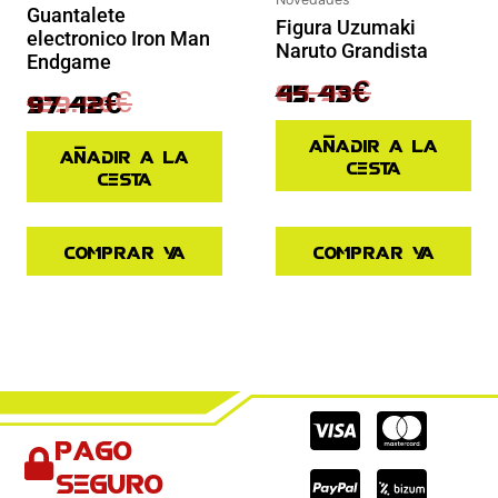
Guantalete
Figura Uzumaki
electronico Iron Man
Naruto Grandista
Endgame
64.90
€
45.43
€
129.90
€
97.42
€
Añadir a la
Añadir a la
cesta
cesta
Comprar ya
Comprar ya
Cc-
Cc-
Cc-
Pago
visa
paypal
mas
seguro